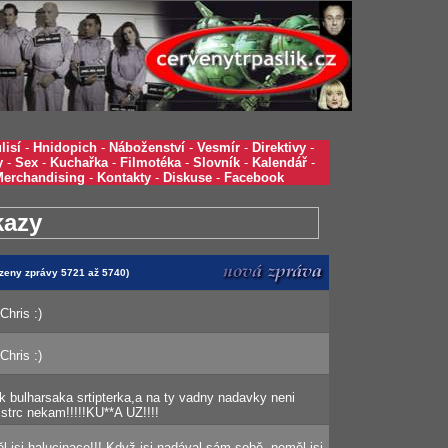
lisí
-
Hnidopich
-
Náboženství
-
Vesmír
-
Direktivy
-
y
-
Sex
-
Kuchařka
-
Filmotéka
-
Slovník
-
Kalendář
-
Merchandising
-
Kontakty
-
Diskuse
-
Facebook
kazy
azeny zprávy 5721 až 5740)
Chris :)
Chris :)
ak bulharsaka srtipterka,a na ty vadny nadavky neni
 strc nekam!!!!!KU**A UZ!!!!
l jsi halucinace!!! Když jsi nadával sám sobě, neměl jsi