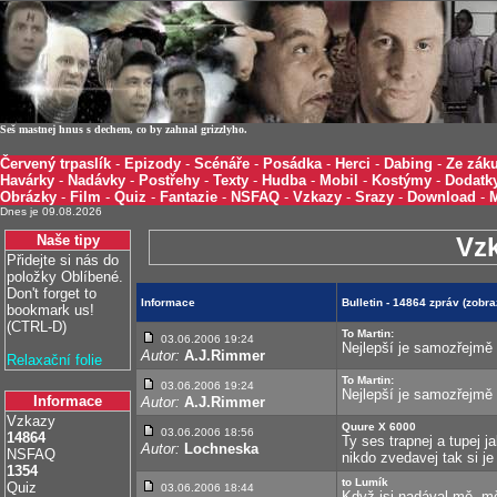
Seš mastnej hnus s dechem, co by zahnal grizzlyho.
Červený trpaslík
-
Epizody
-
Scénáře
-
Posádka
-
Herci
-
Dabing
-
Ze záku
Havárky
-
Nadávky
-
Postřehy
-
Texty
-
Hudba
-
Mobil
-
Kostýmy
-
Dodatk
Obrázky
-
Film
-
Quiz
-
Fantazie
-
NSFAQ
-
Vzkazy
-
Srazy
-
Download
-
Dnes je 09.08.2026
Naše tipy
Vz
Přidejte si nás do
položky Oblíbené.
Don't forget to
Informace
Bulletin - 14864 zpráv (zobr
bookmark us!
(CTRL-D)
To Martin:
03.06.2006 19:24
Nejlepší je samozřejmě 
Autor:
A.J.Rimmer
Relaxační folie
To Martin:
03.06.2006 19:24
Nejlepší je samozřejmě 
Informace
Autor:
A.J.Rimmer
Vzkazy
Quure X 6000
03.06.2006 18:56
14864
Ty ses trapnej a tupej j
Autor:
Lochneska
NSFAQ
nikdo zvedavej tak si je
1354
to Lumík
Quiz
03.06.2006 18:44
Když jsi nadával mě, mě