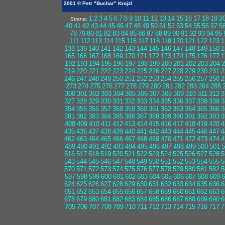
2001 © Petr "Buchar" Krojzl
1
2
3
4
5
6
7
8
9
10
11
12
13
14
15
16
17
18
19
2
Strana:
40
41
42
43
44
45
46
47
48
49
50
51
52
53
54
55
56
57
5
78
79
80
81
82
83
84
85
86
87
88
89
90
91
92
93
94
95
111
112
113
114
115
116
117
118
119
120
121
122
123
1
138
139
140
141
142
143
144
145
146
147
148
149
150
1
165
166
167
168
169
170
171
172
173
174
175
176
177
1
192
193
194
195
196
197
198
199
200
201
202
203
204
2
219
220
221
222
223
224
225
226
227
228
229
230
231
2
246
247
248
249
250
251
252
253
254
255
256
257
258
2
273
274
275
276
277
278
279
280
281
282
283
284
285
300
301
302
303
304
305
306
307
308
309
310
311
312
3
327
328
329
330
331
332
333
334
335
336
337
338
339
3
354
355
356
357
358
359
360
361
362
363
364
365
366
3
381
382
383
384
385
386
387
388
389
390
391
392
393
3
408
409
410
411
412
413
414
415
416
417
418
419
420
4
435
436
437
438
439
440
441
442
443
444
445
446
447
4
462
463
464
465
466
467
468
469
470
471
472
473
474
4
489
490
491
492
493
494
495
496
497
498
499
500
501
5
516
517
518
519
520
521
522
523
524
525
526
527
528
5
543
544
545
546
547
548
549
550
551
552
553
554
555
5
570
571
572
573
574
575
576
577
578
579
580
581
582
5
597
598
599
600
601
602
603
604
605
606
607
608
609
6
624
625
626
627
628
629
630
631
632
633
634
635
636
6
651
652
653
654
655
656
657
658
659
660
661
662
663
6
678
679
680
681
682
683
684
685
686
687
688
689
690
6
705
706
707
708
709
710
711
712
713
714
715
716
717
7