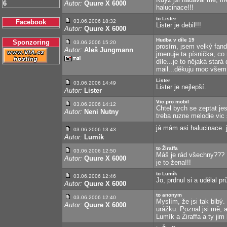
6
Autor:
Quure X 6000
halucinace!!!
to Lister
Facebook
03.06.2006 18:32
Lister je debil!!!
Autor:
Quure X 6000
Hudba v díle 19
Sponzoring
03.06.2006 15:20
prosím, jsem velký fanda
Autor:
Aleš Jungmann
jmenuje ta písnička, co 
díle...je to nějaká star
mail...děkuju moc všem
Lister
03.06.2006 14:49
Lister je nejlepší.
Autor:
Lister
Vic pro mobil
03.06.2006 14:12
Chtel bych se zeptat jes
Autor:
Neni Nutny
treba ruzne melodie vic
já mám asi halucinace..j
03.06.2006 13:43
Autor:
Lumík
to Žiraffa
03.06.2006 12:50
Máš je rád všechny??? 
Autor:
Quure X 6000
je to žena!!!
to Lumík
03.06.2006 12:46
Jo, prdnul si a udělal pr
Autor:
Quure X 6000
to anonym
03.06.2006 12:40
Myslím, že jsi tak blbý.
Autor:
Quure X 6000
urážku. Poznal jsi mě, 
Lumík a Žiraffa a ty jim