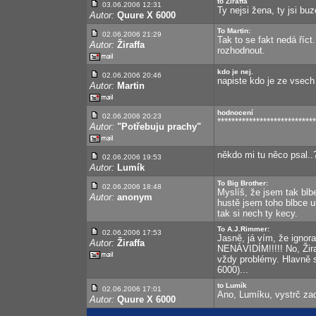
to Žiraffa
03.06.2006 12:31
Ty nejsi žena, ty jsi buz
Autor:
Quure X 6000
To Martin:
02.06.2006 21:29
Tak to se fakt nedá říc
Autor:
Žiraffa
rozhodnout.
kdo je nej.
02.06.2006 20:46
napiste kdo je ze vsech 
Autor:
Martin
hodnocení
02.06.2006 20:23
****************************
Autor:
"Potřebuju prachy"
někdo mi tu něco psal..
02.06.2006 19:53
Autor:
Lumík
To Big Brother:
02.06.2006 18:48
Myslíš, že jsem tak bl
Autor:
anonym
hustě jsem toho blbce ur
tak si nech ty kecy.
To A.J.Rimmer:
02.06.2006 17:53
Jasně, já vím, že igno
Autor:
Žiraffa
NENÁVIDÍM!!!!! No, Žira
vždy problémy. Hlavně s
6000)...
to Lumík
02.06.2006 17:01
Ano, Lumíku, vystrč zadn
Autor:
Quure X 6000