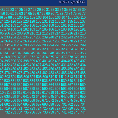
0
21
22
23
24
25
26
27
28
29
30
31
32
33
34
35
36
37
38
39
8
59
60
61
62
63
64
65
66
67
68
69
70
71
72
73
74
75
76
77
96
97
98
99
100
101
102
103
104
105
106
107
108
109
110
24
125
126
127
128
129
130
131
132
133
134
135
136
137
51
152
153
154
155
156
157
158
159
160
161
162
163
164
78
179
180
181
182
183
184
185
186
187
188
189
190
191
05
206
207
208
209
210
211
212
213
214
215
216
217
218
32
233
234
235
236
237
238
239
240
241
242
243
244
245
59
260
261
262
263
264
265
266
267
268
269
270
271
272
286
288
289
290
291
292
293
294
295
296
297
298
299
287
13
314
315
316
317
318
319
320
321
322
323
324
325
326
40
341
342
343
344
345
346
347
348
349
350
351
352
353
67
368
369
370
371
372
373
374
375
376
377
378
379
380
94
395
396
397
398
399
400
401
402
403
404
405
406
407
21
422
423
424
425
426
427
428
429
430
431
432
433
434
48
449
450
451
452
453
454
455
456
457
458
459
460
461
75
476
477
478
479
480
481
482
483
484
485
486
487
488
02
503
504
505
506
507
508
509
510
511
512
513
514
515
29
530
531
532
533
534
535
536
537
538
539
540
541
542
56
557
558
559
560
561
562
563
564
565
566
567
568
569
83
584
585
586
587
588
589
590
591
592
593
594
595
596
10
611
612
613
614
615
616
617
618
619
620
621
622
623
37
638
639
640
641
642
643
644
645
646
647
648
649
650
64
665
666
667
668
669
670
671
672
673
674
675
676
677
91
692
693
694
695
696
697
698
699
700
701
702
703
704
18
719
720
721
722
723
724
725
726
727
728
729
730
731
732
733
734
735
736
737
738
739
740
741
742
743
744