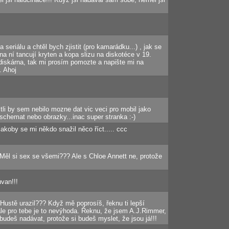
 seriálu a chtěl bych zjistit (pro kamarádku...) , jak se
na ní tancují kryten a kopa slizu na diskotéce v 19.
á diskárna, tak mi prosím pomozte a napište mi na
. Ahoj
tli by sem nebilo mozne dat vic veci pro mobil jako
 schemat nebo obrazky...inac super stranka :-)
akoby se mi někdo snažil něco říct..... ccc
Měl si sex se všemi??? Ale s Chloe Annett ne, protože
ůvan!!!
 Hustě urazil??? Když mě poprosíš, řeknu ti lepší
ale pro tebe je to nevýhoda. Řeknu, že jsem A.J.Rimmer,
 budeš nadávat, protože si budeš myslet, že jsou já!!!