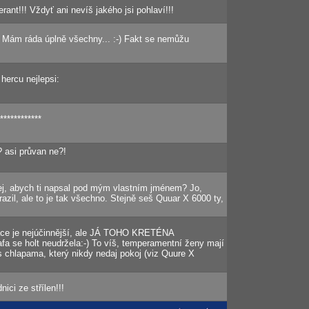
erant!!! Vždyť ani nevíš jakého jsi pohlaví!!!
t. Mám ráda úplně všechny... :-) Fakt se nemůžu
hercu nejlepsi:
************
? asi průvan ne?!
bej, abych ti napsal pod mým vlastním jménem? Jo,
azil, ale to je tak všechno. Stejně seš Quuar X 6000 ty,
race je nejúčinnější, ale JÁ TOHO KRETÉNA
fa se holt neudržela:-) To víš, temperamentní ženy mají
 chlapama, který nikdy nedaj pokoj (viz Quure X
ici ze střílen!!!