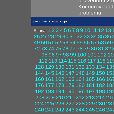
bezvědomí z ho
Kocourovi poda
problému.
2001 © Petr "Buchar" Krojzl
1
2
3
4
5
6
7
8
9
10
11
12
13
Strana:
26
27
28
29
30
31
32
33
34
35
36
49
50
51
52
53
54
55
56
57
58
59
72
73
74
75
76
77
78
79
80
81
82
95
96
97
98
99
100
101
102
10
112
113
114
115
116
117
118
11
128
129
130
131
132
133
134
13
144
145
146
147
148
149
150
15
160
161
162
163
164
165
166
16
176
177
178
179
180
181
182
18
192
193
194
195
196
197
198
19
208
209
210
211
212
213
214
21
224
225
226
227
228
229
230
23
240
241
242
243
244
245
246
24