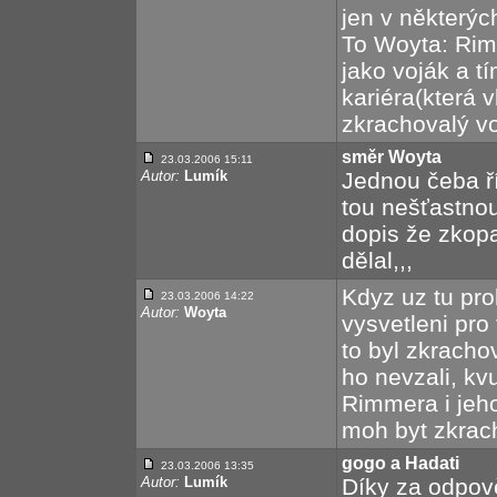
jen v některých
To Woyta: Rimm
jako voják a tí
kariéra(která v
zkrachovalý vo
směr Woyta
23.03.2006 15:11
Autor:
Lumík
Jednou čeba ří
tou nešťastno
dopis že zkopal
dělal,,,
Kdyz uz tu pr
23.03.2006 14:22
Autor:
Woyta
vysvetleni pro
to byl zkrachov
ho nevzali, kv
Rimmera i jeho
moh byt zkrach
gogo a Hadati
23.03.2006 13:35
Autor:
Lumík
Díky za odpověd