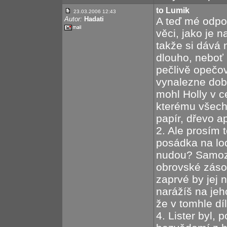
to Lumik
23.03.2006 12:43
Autor:
Hadati
A teď mé odpov
věci, jako je n
takže si dává 
dlouho, neboť 
pečlivě opečo
vynalezne dobr
mohl Holly v c
kterému všechn
papír, dřevo a
2. Ale prosím 
posádka na lod
nudou? Samozř
obrovské zásob
zaprvé by jej 
narážíš na jeh
že v tomhle dí
4. Lister byl,