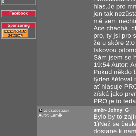
6
hlas.Je pro mne
jen tak nezůst
Facebook
mě sem nechtěj
Sponzoring
Ace chachá, c
pro, ty jsi pr
že u skóre 2:0
takovou pitomo
Sám jsem se h
19:54 Autor:
Pokud někdo b
týden šéfoval
ať hlasuje PRO
získá jako prv
PRO je to ted
směr- Johny_G
23.03.2006 22:04
Autor:
Lumík
Bylo by to zaj
1)Než se česk
dostane k nám 