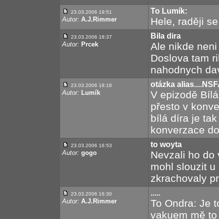
To Lumík:
23.03.2006 19:51
Autor:
A.J.Rimmer
Hele, raději s
Bila dira
23.03.2006 18:37
Autor:
Prcek
Ale nikde neni
Doslova tam ri
nahodnych da
otázka alias....NS
23.03.2006 18:18
Autor:
Lumík
V epizodě Bílá
přesto v konve
bílá díra je ta
konverzace do
to woyta
23.03.2006 16:53
Autor:
gogo
Nevzali ho do 
mohl slouzit u
zkrachovaly pro
.....
23.03.2006 16:30
Autor:
A.J.Rimmer
To Ondra: Je to
vakuem mě to