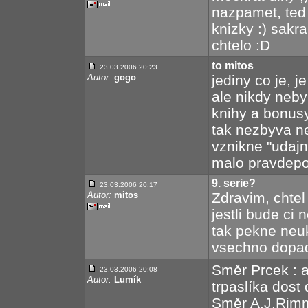
nazpamet, ted
knizky :) sakra
chtelo :D
to mitos
23.03.2006 20:23
Autor:
gogo
jediny co je, 
ale nikdy neby
knihy a bonus
tak nezbyva ne
vznikne "udajn
malo pravdepod
9. serie?
23.03.2006 20:17
Autor:
mitos
Zdravim, chtel
jestli bude ci 
tak pekne neu
vsechno dopadn
Směr Prcek : a
23.03.2006 20:08
Autor:
Lumík
trpaslíka dost
Směr A.J.Rimm