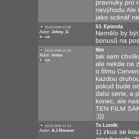
pravnuky pro r
nevýhodu Ale 
jako scénář ne
53. Epizoda
23.03.2006 21:56
Autor:
Johny_G
Nemělo by být 
bonusů na po
film
23.03.2006 21:26
Autor:
mitos
tak sem chvilk
ale nekde na 
o filmu Cerven
kazdou druhou
pokud bude ode
dalsi serie, a 
konec, ale nas
TEN FILM SAKR
:)))
To Lumík:
23.03.2006 21:13
Autor:
A.J.Rimmer
1) zkus se kou