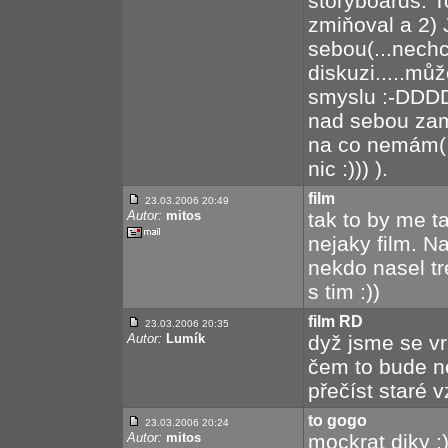
storyboards. T
zmiňoval a 2) 
sebou(...nechc
diskuzi.....mů
smyslu :-DDDDD
nad sebou zamy
na co nemám( 
nic :))) ).
film
23.03.2006 20:49
Autor:
mitos
tak to by me t
nejaky film. N
nekdo nasel tr
s tim :))
film RD
23.03.2006 20:35
Autor:
Lumík
dyž jsme se vrá
čem to bude n
přečíst staré v
to gogo
23.03.2006 20:24
Autor:
mitos
mockrat diky ;