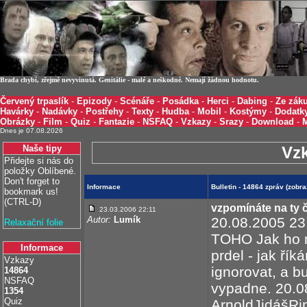
Brada chybí, zřejmě nevyvinutá. Genitálie - malé a neškodné. Nemají žádnou hodnotu.
Červený trpaslík
-
Epizody
-
Scénáře
-
Posádka
-
Herci
-
Dabing
-
Ze záku
Havárky
-
Nadávky
-
Postřehy
-
Texty
-
Hudba
-
Mobil
-
Kostýmy
-
Dodatk
Obrázky
-
Film
-
Quiz
-
Fantazie
-
NSFAQ
-
Vzkazy
-
Srazy
-
Download
-
Dnes je 07.08.2026
Naše tipy
Vz
Přidejte si nás do
položky Oblíbené.
Don't forget to
Informace
Bulletin - 14864 zpráv (zobr
bookmark us!
(CTRL-D)
vzpomínáte na ty 
23.03.2006 22:11
Autor:
Lumík
20.08.2005 2
Relaxační folie
TOHO Jak ho m
Informace
prdel - jak ří
Vzkazy
ignorovat, a b
14864
NSFAQ
vypadne. 20.0
1354
Quiz
ArnoldJidášRim