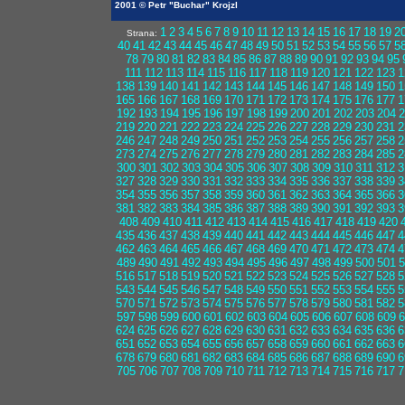
2001 © Petr "Buchar" Krojzl
1
2
3
4
5
6
7
8
9
10
11
12
13
14
15
16
17
18
19
2
Strana:
40
41
42
43
44
45
46
47
48
49
50
51
52
53
54
55
56
57
5
78
79
80
81
82
83
84
85
86
87
88
89
90
91
92
93
94
95
111
112
113
114
115
116
117
118
119
120
121
122
123
1
138
139
140
141
142
143
144
145
146
147
148
149
150
1
165
166
167
168
169
170
171
172
173
174
175
176
177
1
192
193
194
195
196
197
198
199
200
201
202
203
204
2
219
220
221
222
223
224
225
226
227
228
229
230
231
2
246
247
248
249
250
251
252
253
254
255
256
257
258
2
273
274
275
276
277
278
279
280
281
282
283
284
285
2
300
301
302
303
304
305
306
307
308
309
310
311
312
3
327
328
329
330
331
332
333
334
335
336
337
338
339
3
354
355
356
357
358
359
360
361
362
363
364
365
366
3
381
382
383
384
385
386
387
388
389
390
391
392
393
3
408
409
410
411
412
413
414
415
416
417
418
419
420
435
436
437
438
439
440
441
442
443
444
445
446
447
4
462
463
464
465
466
467
468
469
470
471
472
473
474
4
489
490
491
492
493
494
495
496
497
498
499
500
501
5
516
517
518
519
520
521
522
523
524
525
526
527
528
5
543
544
545
546
547
548
549
550
551
552
553
554
555
5
570
571
572
573
574
575
576
577
578
579
580
581
582
5
597
598
599
600
601
602
603
604
605
606
607
608
609
6
624
625
626
627
628
629
630
631
632
633
634
635
636
6
651
652
653
654
655
656
657
658
659
660
661
662
663
6
678
679
680
681
682
683
684
685
686
687
688
689
690
6
705
706
707
708
709
710
711
712
713
714
715
716
717
7