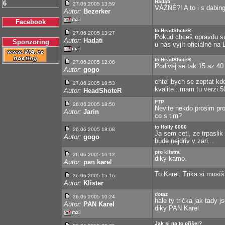
Hadati
6
27.06.2005 13:59
VÁŽNĚ?! A to i s dabin
Autor:
Bezerker
Facebook
to HeadShoteR
27.06.2005 13:27
Pokud chceš opravdu sup
Autor:
Hadati
Sponzoring
u nás vyjít oficiálně na
to HeadShoteR
27.06.2005 12:06
Podivej se tak 15 az 40 
Autor:
gogo
chtel bych se zeptat kd
27.06.2005 10:53
kvalite...mam tu verzi 5
Autor:
HeadShoteR
FTP
26.06.2005 18:50
Nevite nekdo prosim pro
Autor:
Jarin
co s tim?
to Holly 6000
26.06.2005 18:08
Ja sem cetl, ze trpaslik
Autor:
gogo
bude nejdriv v zari...
pro klistra
26.06.2005 16:12
diky kamo.
Autor:
pan karel
To Karel: Trika si musíš
26.06.2005 15:16
Autor:
Klister
dotaz
26.06.2005 10:24
hale ty trička jak tady 
Autor:
PAN Karel
diky PAN Karel
Jak si na to přišel?