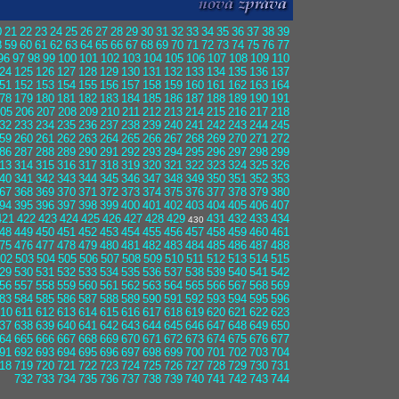
0
21
22
23
24
25
26
27
28
29
30
31
32
33
34
35
36
37
38
39
8
59
60
61
62
63
64
65
66
67
68
69
70
71
72
73
74
75
76
77
96
97
98
99
100
101
102
103
104
105
106
107
108
109
110
24
125
126
127
128
129
130
131
132
133
134
135
136
137
51
152
153
154
155
156
157
158
159
160
161
162
163
164
78
179
180
181
182
183
184
185
186
187
188
189
190
191
05
206
207
208
209
210
211
212
213
214
215
216
217
218
32
233
234
235
236
237
238
239
240
241
242
243
244
245
59
260
261
262
263
264
265
266
267
268
269
270
271
272
86
287
288
289
290
291
292
293
294
295
296
297
298
299
13
314
315
316
317
318
319
320
321
322
323
324
325
326
40
341
342
343
344
345
346
347
348
349
350
351
352
353
67
368
369
370
371
372
373
374
375
376
377
378
379
380
94
395
396
397
398
399
400
401
402
403
404
405
406
407
421
422
423
424
425
426
427
428
429
431
432
433
434
430
48
449
450
451
452
453
454
455
456
457
458
459
460
461
75
476
477
478
479
480
481
482
483
484
485
486
487
488
02
503
504
505
506
507
508
509
510
511
512
513
514
515
29
530
531
532
533
534
535
536
537
538
539
540
541
542
56
557
558
559
560
561
562
563
564
565
566
567
568
569
83
584
585
586
587
588
589
590
591
592
593
594
595
596
10
611
612
613
614
615
616
617
618
619
620
621
622
623
37
638
639
640
641
642
643
644
645
646
647
648
649
650
64
665
666
667
668
669
670
671
672
673
674
675
676
677
91
692
693
694
695
696
697
698
699
700
701
702
703
704
18
719
720
721
722
723
724
725
726
727
728
729
730
731
732
733
734
735
736
737
738
739
740
741
742
743
744