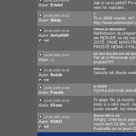
26.06.2005 09:35
Jak si na to přišel? Po
Autor:
Ertefol
není nic napsáno...
?
25.06.2005 20:12
To si děláš srandu, ne? 
Autor:
Nikita
http://www.petitionspot
TRPASLÍK NEBUDE!!!!
25.06.2005 10:34
Nahlédnutím do programu
Autor:
Holly6000
ale NEBUDE na něj nav
JISTĚ, PANE MINISTŘE.
PROSTĚ NEMÁ! VYHL
Ich dem flus dus bus mit de
24.06.2005 22:47
Tak ať si Rimmerák syč
Autor:
:::
produkt!!!!!!
Stížnost
24.06.2005 20:28
Jaktože tak dlouho nea
Autor:
Bubák
to GOGO
24.06.2005 16:55
Vyjmka potvrzuje pravid
Autor:
Frantik
To gogo: No, já myslim,
24.06.2005 16:32
který si o něm myslí, že
Autor:
Klister
konec nevadil, byl dobrej
Shanim RD na CD
24.06.2005 16:00
AHojky, chtel bych pop
Autor:
KOKO
vsech tech 52 dilu, vim 
Poskodilo se mi prvni C