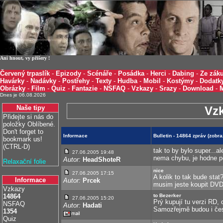
Ani hnout, vy příšery !
Červený trpaslík
-
Epizody
-
Scénáře
-
Posádka
-
Herci
-
Dabing
-
Ze záku
Havárky
-
Nadávky
-
Postřehy
-
Texty
-
Hudba
-
Mobil
-
Kostýmy
-
Dodatk
Obrázky
-
Film
-
Quiz
-
Fantazie
-
NSFAQ
-
Vzkazy
-
Srazy
-
Download
-
Dnes je 06.08.2026
Naše tipy
Vz
Přidejte si nás do
položky Oblíbené.
Don't forget to
Informace
Bulletin - 14864 zpráv (zobr
bookmark us!
(CTRL-D)
tak to by bylo super...a
27.06.2005 19:48
nema chybu, je hodne 
Autor:
HeadShoteR
Relaxační folie
nice
27.06.2005 17:15
A kolik to tak bude sta
Informace
Autor:
Prcek
musim jeste koupit DVD
Vzkazy
14864
to Bezerker
27.06.2005 15:20
Prý kupují tu verzi RD, 
NSFAQ
Autor:
Hadati
Samozřejmě budou i česk
1354
Quiz