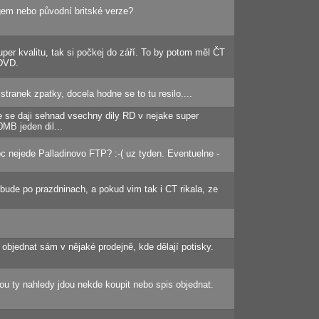
gem nebo původní britské verze?
er kvalitu, tak si počkej do září. To by potom měl ČT
 DVD.
stranek zpatky, docela hodne se to tu resilo....
e se daji sehnad vsechny dily RD v nejake super
0MB jeden dil...
c nejede Palladinovo FTP? :-( uz tyden. Eventuelne -
 bude po prazdninach, a pokud vim tak i CT rikala, ze
 objednat sám v nějaké prodejně, kde dělají potisky.
jsou ty nahledy jdou nekde koupit nebo spis objednat.