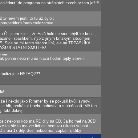
 nahlédnutí do programu na stránkách czech-tv tam ještě
Btw nevím jestli to tu už bylo :
.com/petitions/marketalazarova
 ČT jsem zjistil, že Haló haló se sice chýlí ke konci,
ázáno Trpaslíkem, nýbrž jiným britským sitcomem
 Sice se mi tento sitcom líbí, ale na TRPASLÍKA
AŠUJI STÁTNÍ SMUTEK!
m sus
ák pohne nebo mu na hlavu hodím teplý střevní
ktualizujete NSFAQ???
lo!
 že i někdo jako Rimmer by se pokusil kvůli synovi,
 je blb, prokázat trochu hrdinstvi a statečnosti. Mě ten
, fakt dobrej.
rosit nekoho kdo ma RD dily na CD. Ja ho mel na 3CD
ze takhle to ma vic lidi ale nemuzu nikoho sehnat.
D s asi 17 dily. Jesi nekdo ma, zaplatim, Diky