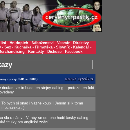
lisí
-
Hnidopich
-
Náboženství
-
Vesmír
-
Direktivy
-
y
-
Sex
-
Kuchařka
-
Filmotéka
-
Slovník
-
Kalendář
-
Merchandising
-
Kontakty
-
Diskuse
-
Facebook
kazy
azeny zprávy 8581 až 8600)
le doufam ze to bude ten stejny dabing... protoze ten fakt
povedeny
t? To bych si snad i vazne koupil! Jenom si k tomu
 mechaniku :-)
co šla u nás v TV, aby se do toho hodil český dabing.
é titulky pro anglické znění.