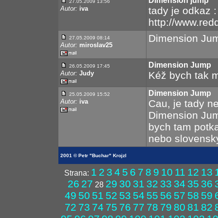
Dimension jump
27.05.2009 13:56
Autor:
iva
tady je odkaz :
http://www.re
Dimension Jum
27.05.2009 08:14
Autor:
miroslav25
Dimension Jump
26.05.2009 17:45
Autor:
Judy
Kéž bych tak mo
Dimension Jump
25.05.2009 15:52
Autor:
iva
Cau, je tady n
Dimension Jump
bych tam potka
nebo slovensk
2001 © Petr "Buchar" Krojzl
1
2
3
4
5
6
7
8
9
10
11
12
13
Strana:
26
27
29
30
31
32
33
34
35
36
28
49
50
51
52
53
54
55
56
57
58
59
72
73
74
75
76
77
78
79
80
81
82