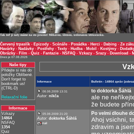
Tak teď ji tady máme na sto procent! Měňavou, šílenou, uslintanou lebkocucku.
Červený trpaslík
-
Epizody
-
Scénáře
-
Posádka
-
Herci
-
Dabing
-
Ze záku
Havárky
-
Nadávky
-
Postřehy
-
Texty
-
Hudba
-
Mobil
-
Kostýmy
-
Dodatk
Obrázky
-
Film
-
Quiz
-
Fantazie
-
NSFAQ
-
Vzkazy
-
Srazy
-
Download
-
Dnes je 07.08.2026
Naše tipy
Vz
Přidejte si nás do
položky Oblíbené.
Don't forget to
Informace
Bulletin - 14864 zpráv (zobr
bookmark us!
(CTRL-D)
to doktorka Šáhlá
06.06.2009 13:31
Autor:
nikča
ale ne neříkejte
Relaxační folie
že budete přín
Informace
Po velmi dlouhe d
Vzkazy
05.06.2009 21:20
14864
Autor:
doktorka Šáhlá
Ahoj vsichni, 
NSFAQ
zdravim a jsem
1354
Quiz
me vzpominate,