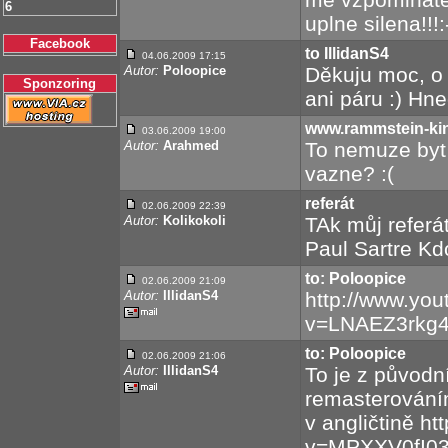
6
uplne silena!!!
Facebook
to IllidanS4
04.06.2009 17:15
Autor:
Poloopice
Děkuju moc, o
Sponzoring
ani páru :) Hn
www.rammstein-kin
03.06.2009 19:00
Autor:
Arahmed
To nemuze byt 
vazne? :(
referát
02.06.2009 22:39
Autor:
Kolikokoli
TAk můj referát
Paul Sartre Kdo
to: Poloopice
02.06.2009 21:09
Autor:
IllidanS4
http://www.yo
v=LNAEZ3rkg4Y
to: Poloopice
02.06.2009 21:06
Autor:
IllidanS4
To je z původn
remasterováním
v angličtině h
v=MPXXV0fI03o