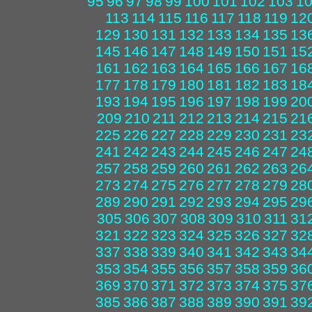
95
96
97
98
99
100
101
102
103
1
113
114
115
116
117
118
119
12
129
130
131
132
133
134
135
13
145
146
147
148
149
150
151
15
161
162
163
164
165
166
167
16
177
178
179
180
181
182
183
18
193
194
195
196
197
198
199
20
209
210
211
212
213
214
215
21
225
226
227
228
229
230
231
23
241
242
243
244
245
246
247
24
257
258
259
260
261
262
263
26
273
274
275
276
277
278
279
28
289
290
291
292
293
294
295
29
305
306
307
308
309
310
311
31
321
322
323
324
325
326
327
32
337
338
339
340
341
342
343
34
353
354
355
356
357
358
359
36
369
370
371
372
373
374
375
37
385
386
387
388
389
390
391
39