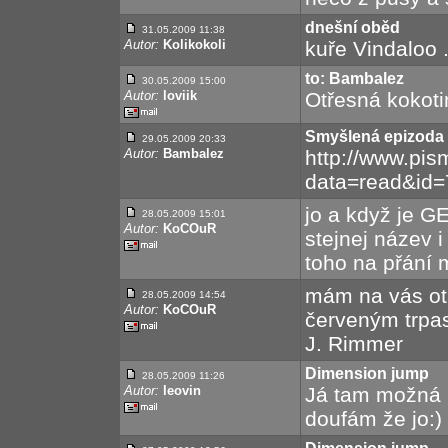
dnešní oběd
31.05.2009 11:38
Autor:
Kolikokoli
kuře Vindaloo 
to: Bambalez
30.05.2009 15:00
Autor:
loviik
Otřesná kokotin
Smyšlená epizoda
29.05.2009 20:33
Autor:
Bambalez
http://www.pis
data=read&id
jo a když je G
28.05.2009 15:01
Autor:
KoCOuR
stejnej název 
toho na přání m
mám na vás otá
28.05.2009 14:54
Autor:
KoCOuR
červeným trpas
J. Rimmer
Dimension jump
28.05.2009 11:26
Autor:
leovin
Já tam možná p
doufám že jo:)