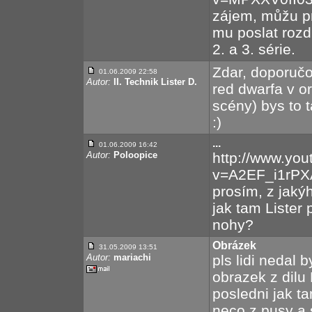
zájem, můžu pr
mu poslat rozd
2. a 3. série.
Zdar, doporučo
01.06.2009 22:58
Autor:
II. Technik Lister D.
red dwarfa v o
scény) bys to t
:)
...
01.06.2009 16:42
Autor:
Poloopice
http://www.yo
v=A2EF_i1rPXA
prosím, z jakýh
jak tam Lister
nohy?
Obrázek
31.05.2009 13:51
Autor:
mariachi
pls lidi nedal 
obrazek z dilu 
posledni jak ta
neco z pusy a s