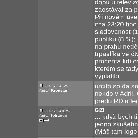
dobu u televiz
zaostával za 
Při novém uve
cca 23:20 hod.
sledovanost (1
publiku (8 %);
na prahu neděl
trpaslíka ve č
procenta lidí 
kterém se tady
vyplatilo.
urcite se da se
29.07.2004 12:28
Autor:
Kronstar
nekdo v Adrii.
predu RD a t
GIZI
29.07.2004 07:52
Autor:
lotrando
... když bych t
jedno zkušební
(Máš tam logo 