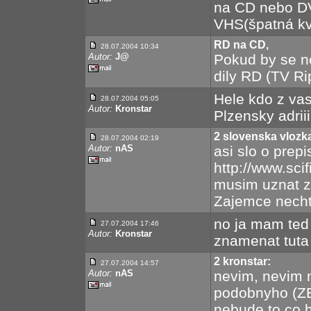
na CD nebo DV
VHS(špatná kva
RD na CD,
28.07.2004 10:34
Autor:
J@
Pokud by se n
dily RD (TV Ri
Hele kdo z vas
28.07.2004 05:05
Autor:
Kronstar
Plzensky adrii
2 slovenska vlozk
28.07.2004 02:19
Autor:
nAS
asi slo o prepi
http://www.sci
musim uznat ze
Zajemce necht 
no ja mam ted
27.07.2004 17:46
Autor:
Kronstar
znamenat tuta
2 kronstar:
27.07.2004 14:57
Autor:
nAS
nevim, nevim 
podobnyho (ZE
nebude to co h