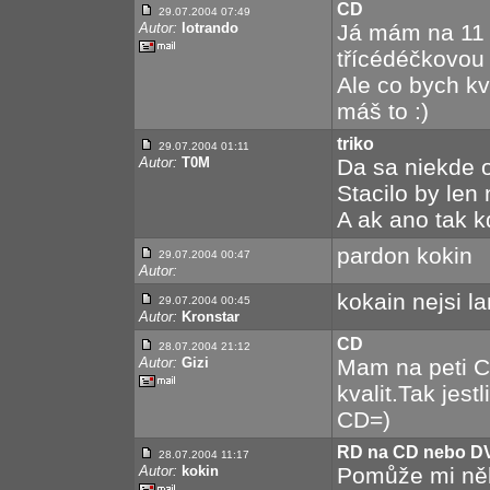
CD
29.07.2004 07:49
Autor:
lotrando
Já mám na 11 c
třícédéčkovou 
Ale co bych kvů
máš to :)
triko
29.07.2004 01:11
Autor:
T0M
Da sa niekde o
Stacilo by len
A ak ano tak k
pardon kokin
29.07.2004 00:47
Autor:
kokain nejsi l
29.07.2004 00:45
Autor:
Kronstar
CD
28.07.2004 21:12
Autor:
Gizi
Mam na peti 
kvalit.Tak jest
CD=)
RD na CD nebo D
28.07.2004 11:17
Autor:
kokin
Pomůže mi ně