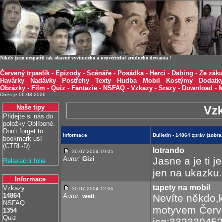
Nikdy jsem nespatřil tak ohavně vyvinutého a neuvěřitelně zrůdného devianta !
Červený trpaslík
-
Epizody
-
Scénáře
-
Posádka
-
Herci
-
Dabing
-
Ze záku
Havárky
-
Nadávky
-
Postřehy
-
Texty
-
Hudba
-
Mobil
-
Kostýmy
-
Dodatk
Obrázky
-
Film
-
Quiz
-
Fantazie
-
NSFAQ
-
Vzkazy
-
Srazy
-
Download
-
Dnes je 06.08.2026
Naše tipy
Vz
Přidejte si nás do
položky Oblíbené.
Don't forget to
Informace
Bulletin - 14864 zpráv (zob
bookmark us!
(CTRL-D)
lotrando
30.07.2004 19:05
Autor:
Gizi
Jasne a je ti j
Relaxační folie
jen na ukazku.
Informace
tapety na mobil
Vzkazy
30.07.2004 12:06
14864
Autor:
wett
Nevíte někdo,k
NSFAQ
motyvem Červe
1354
Quiz
icq:33233045