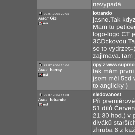
nevypadá.
lotrando
29.07.2004 20:04
Autor:
Gizi
jasne.Tak kdyz
Mam tu petice
logo-logo CT 
3CDckovou.Tam 
se to vydrzet
zajimava.Tam 
ripy z www.suprno
29.07.2004 16:04
Autor:
herray
tak mám první 
jsem měl 5cd ve
to anglicky )
sledovanost
29.07.2004 14:00
Autor:
lotrando
Při premiérov
51 dílů Červen
21:30 hod.) v 
diváků staršíc
zhruba 6 z ka