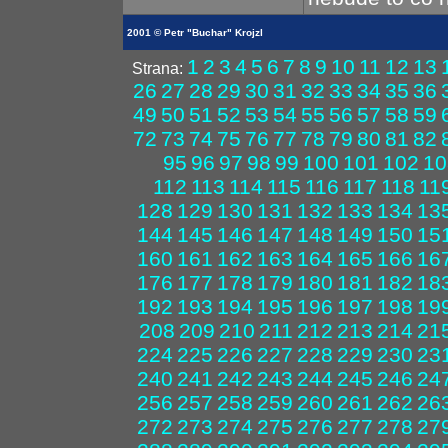
2001 © Petr "Buchar" Krojzl
1
2
3
4
5
6
7
8
9
10
11
12
13
Strana:
26
27
28
29
30
31
32
33
34
35
36
49
50
51
52
53
54
55
56
57
58
59
72
73
74
75
76
77
78
79
80
81
82
95
96
97
98
99
100
101
102
10
112
113
114
115
116
117
118
11
128
129
130
131
132
133
134
13
144
145
146
147
148
149
150
15
160
161
162
163
164
165
166
16
176
177
178
179
180
181
182
18
192
193
194
195
196
197
198
19
208
209
210
211
212
213
214
21
224
225
226
227
228
229
230
23
240
241
242
243
244
245
246
24
256
257
258
259
260
261
262
26
272
273
274
275
276
277
278
27