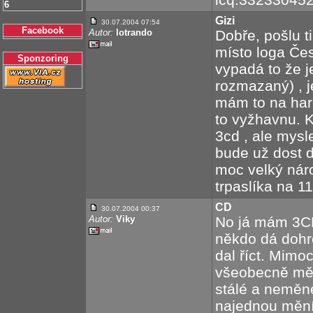
6
Gizi
30.07.2004 07:54
Facebook
Autor:
lotrando
Dobře, pošlu t
místo loga Čes
Sponzoring
vypadá to že j
rozmazaný) , je
mám to na hardi
to vyžhavnu. K
3cd , ale mysle
bude už dost 
moc velký náro
trpaslíka na 1
CD
30.07.2004 00:37
Autor:
Viky
No já mám 3CD
někdo dá dohr
dal říct. Mim
všeobecně mě r
stálé a neměné
najednou mění