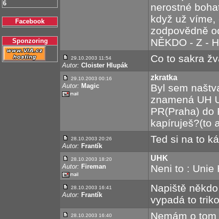
6
nerostné bohat
když už víme, 
Facebook
zodpovědně odp
NĚKDO - Z - 
Sponzoring
Co to sakra žv
29.10.2003 11:54
Autor:
Cloister Hlupák
zkratka
29.10.2003 00:16
Autor:
Magic
Byl sem naštva
znamená UH UH
PR(Praha) do 
kapíruješ?(to a
Ted si na to k
28.10.2003 20:26
Autor:
Frantík
UHK
28.10.2003 18:20
Autor:
Fireman
Neni to : Unie
Napiště někdo 
28.10.2003 16:41
Autor:
Frantík
vypadá to triko
Nemám o tom 
28.10.2003 16:40