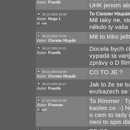
Autor:
Frantík
UHK jenom aby
To Cloister Hlupák
28.10.2003 15:59
Autor:
Hugo I.
Mě taky ne, sto
někdo ty vaše 
Mě to triko ješt
28.10.2003 13:50
Autor:
Cloister Hlupák
Docela bych ch
28.10.2003 11:15
Autor:
Frantík
vypadá ta var
zprávy o D fil
CO TO JE ?
28.10.2003 09:39
Autor:
Cloister Hlupák
Jak to že se t
28.10.2003 00:27
Autor:
Frantík
evzkazech se 
To Rimmer : T
27.10.2003 23:48
Autor:
Fireman
kasles co :-) N
o cem to tady 
neni to spis d