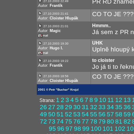
PR RD znamená
27.10.2003 22:49
Autor:
Frantík
CO TO JE ???
27.10.2003 21:41
Autor:
Cloister Hlupák
Hmmm..
27.10.2003 21:01
Autor:
Magic
Já sem z PR 
UHK
27.10.2003 19:30
Autor:
Hugo I.
Uplně hloupý
to cloister
27.10.2003 19:22
Autor:
Frantík
Jo já ti to řekn
CO TO JE ???
27.10.2003 18:56
Autor:
Cloister Hlupák
2001 © Petr "Buchar" Krojzl
1
2
3
4
5
6
7
8
9
10
11
12
13
Strana:
26
27
28
29
30
31
32
33
34
35
36
49
50
51
52
53
54
55
56
57
58
59
72
73
74
75
76
77
78
79
80
81
82
95
96
97
98
99
100
101
102
10