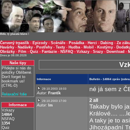
Hele, ty placatá hlavo !
Červený trpaslík
-
Epizody
-
Scénáře
-
Posádka
-
Herci
-
Dabing
-
Ze záku
Havárky
-
Nadávky
-
Postřehy
-
Texty
-
Hudba
-
Mobil
-
Kostýmy
-
Dodatk
Obrázky
-
Film
-
Quiz
-
Fantazie
-
NSFAQ
-
Vzkazy
-
Srazy
-
Download
-
Dnes je 08.08.2026
Naše tipy
Vz
Přidejte si nás do
položky Oblíbené.
Don't forget to
Informace
Bulletin - 14864 zpráv (zob
bookmark us!
(CTRL-D)
né já sem z Č
29.10.2003 18:03
Autor:
Frantík
Relaxační folie
2 all
29.10.2003 17:00
Informace
Autor:
lm
Takaby bylo j
Vzkazy
Králové.... ...
14864
NSFAQ
A taky je to a
1354
Jihozápadní Tr
Quiz