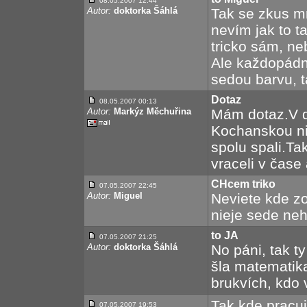
08.05.2007 12:44
Autor:
doktorka Šáhlá
Tak se zkus m
nevím jak to ta
tricko sám, ne
Ale každopádn
sedou barvu, t
Dotaz
08.05.2007 00:13
Autor:
Markýz Měchuřina
Mám dotaz.V dí
Kochanskou ni
spolu spali.Ta
vraceli v čase
CHcem triko
07.05.2007 22:45
Autor:
Miguel
Neviete kde zo
nieje sede neh
to JA
07.05.2007 21:25
Autor:
doktorka Šáhlá
No páni, tak t
šla matematika
brukvích, kdo
Tak kde pracuj
07.05.2007 19:53