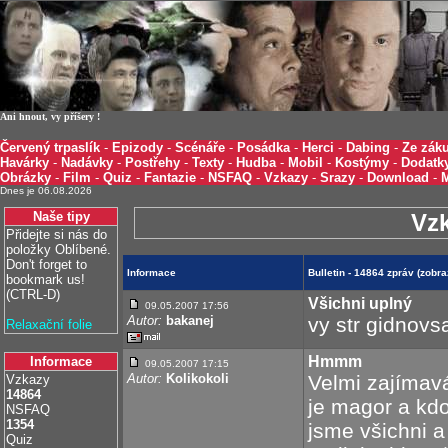
Ani hnout, vy příšery !
Červený trpaslík
-
Epizody
-
Scénáře
-
Posádka
-
Herci
-
Dabing
-
Ze záku
Havárky
-
Nadávky
-
Postřehy
-
Texty
-
Hudba
-
Mobil
-
Kostýmy
-
Dodatk
Obrázky
-
Film
-
Quiz
-
Fantazie
-
NSFAQ
-
Vzkazy
-
Srazy
-
Download
-
Dnes je 06.08.2026
Naše tipy
Vz
Přidejte si nás do
položky Oblíbené.
Don't forget to
Informace
Bulletin - 14864 zpráv (zobr
bookmark us!
(CTRL-D)
Všichni uplný
09.05.2007 17:56
Autor:
bakanej
vy str gidnovs
Relaxační folie
Hmmm
Informace
09.05.2007 17:15
Autor:
Kolikokoli
Velmi zajímavá
Vzkazy
14864
je magor a kdo
NSFAQ
1354
jsme všichni a
Quiz