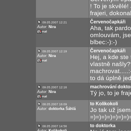
! To je skvělé!
frajeri, dokona
Červenočapkáři
09.05.2007 12:21
Autor:
Nira
Aha, tak pardon
omlouvám, jsem
blbec:-):-)
Červenočapkáři
09.05.2007 12:19
Autor:
Nira
Hej, a kde ste
vlastně našly?
machrovat.....:
to dá úplně jed
machrování dokto
09.05.2007 12:16
Autor:
Nira
Tý jo, to je fraj
to Kolikokoli
08.05.2007 16:09
Autor:
doktorka Šáhlá
Jo tak už jse
=)=)=)=)=)=)=)
to doktorka
08.05.2007 14:56
Autor:
Kolikokoli