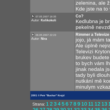
zelenina, ale ž
Kde jste na to 
Co?
07.05.2007 16:35
Autor:
Kolikokoli
Kedlubna je br
pekelně nevzděla
Rimmer a Televize
06.05.2007 22:23
Autor:
Nira
jojo, já mám t
Ale úplně nejra
Televizi Kryton
brukev budete 
to bych vám lhal
jinak nedala j
tady byli dlou
nutkání mě kon
minulym vzkaz
2001 © Petr "Buchar" Krojzl
1
2
3
4
5
6
7
8
9
10
11
12
13
Strana:
26
27
28
29
30
31
32
33
34
35
36