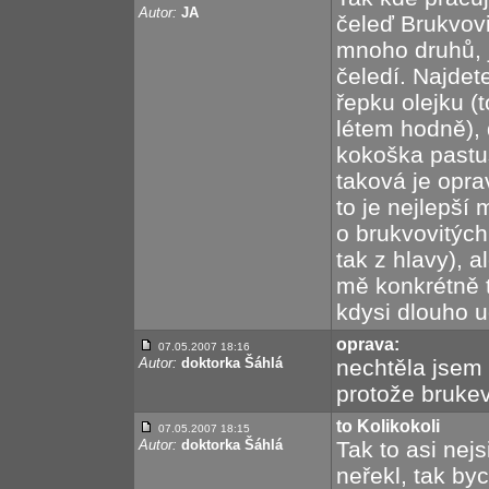
Autor:
JA
čeleď Brukvovi
mnoho druhů, j
čeledí. Najdet
řepku olejku (t
létem hodně), 
kokoška pastuš
taková je opra
to je nejlepší 
o brukvovitých
tak z hlavy), a
mě konkrétně t
kdysi dlouho uč
oprava:
07.05.2007 18:16
Autor:
doktorka Šáhlá
nechtěla jsem 
protože brukev
to Kolikokoli
07.05.2007 18:15
Autor:
doktorka Šáhlá
Tak to asi nej
neřekl, tak by