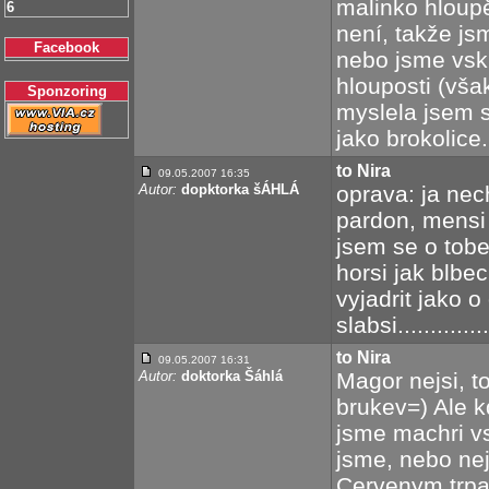
malinko hloupě
6
není, takže js
Facebook
nebo jsme vsku
hlouposti (vša
Sponzoring
myslela jsem s
jako brokolice.
to Nira
09.05.2007 16:35
Autor:
dopktorka šÁHLÁ
oprava: ja nech
pardon, mensi 
jsem se o tobe 
horsi jak blbe
vyjadrit jako o
slabsi............
to Nira
09.05.2007 16:31
Autor:
doktorka Šáhlá
Magor nejsi, to
brukev=) Ale k
jsme machri vsi
jsme, nebo ne
Cervenym trpa