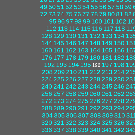
49
50
51
52
53
54
55
56
57
58
59
72
73
74
75
76
77
78
79
80
81
82
95
96
97
98
99
100
101
102
10
112
113
114
115
116
117
118
11
128
129
130
131
132
133
134
13
144
145
146
147
148
149
150
15
160
161
162
163
164
165
166
16
176
177
178
179
180
181
182
18
192
193
194
195
197
198
19
196
208
209
210
211
212
213
214
21
224
225
226
227
228
229
230
23
240
241
242
243
244
245
246
24
256
257
258
259
260
261
262
26
272
273
274
275
276
277
278
27
288
289
290
291
292
293
294
29
304
305
306
307
308
309
310
31
320
321
322
323
324
325
326
32
336
337
338
339
340
341
342
34