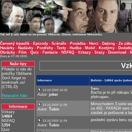
Tak teď ji tady máme na sto procent! Měňavou, šílenou, uslintanou lebkocucku.
Červený trpaslík
-
Epizody
-
Scénáře
-
Posádka
-
Herci
-
Dabing
-
Ze záku
Havárky
-
Nadávky
-
Postřehy
-
Texty
-
Hudba
-
Mobil
-
Kostýmy
-
Dodatk
Obrázky
-
Film
-
Quiz
-
Fantazie
-
NSFAQ
-
Vzkazy
-
Srazy
-
Download
-
Dnes je 07.08.2026
Naše tipy
Vz
Přidejte si nás do
položky Oblíbené.
Don't forget to
Informace
Bulletin - 14864 zpráv (zobr
bookmark us!
(CTRL-D)
Ťukin
13.10.2005 19:35
Bacha je to při nákupu 
Autor:
joker
Relaxační folie
překvapen...
Mimochodem 3.série ww
13.10.2005 11:58
Informace
za 450,- PARÁDA není tu
Autor:
Ťukin
Vzkazy
zásilek je poštovné a b
14864
poslední zprávu beru z
NSFAQ
13.10.2005 11:54
1354
Autor:
Ťukin
Quiz