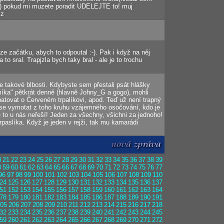
) pokud mi muzete poradit UDELEJTE to! muj
cz
n ze začátku, abych to odpoutal :-). Pak i když na něj
 to sral. Trapjzla bych taky bral - ale je to trochu
e takové blbosti. Kdybyste sem přestali psát hlášky
íka" pětkrát denně (hlavně Johny_G a gogo), mohli
atovat o Červeném trpalíkovi, apod. Teď už není trapný
se vymotat z toho kruhu vzájemného osočování, kdo je
 to u nás neřeší! Jeden za všechny, všichni za jednoho!
paslíka. Když je jeden v rejži, tak mu kamarádi
0
21
22
23
24
25
26
27
28
29
30
31
32
33
34
35
36
37
38
39
8
59
60
61
62
63
64
65
66
67
68
69
70
71
72
73
74
75
76
77
96
97
98
99
100
101
102
103
104
105
106
107
108
109
110
24
125
126
127
128
129
130
131
132
133
134
135
136
137
51
152
153
154
155
156
157
158
159
160
161
162
163
164
78
179
180
181
182
183
184
185
186
187
188
189
190
191
05
206
207
208
209
210
211
212
213
214
215
216
217
218
32
233
234
235
236
237
238
239
240
241
242
243
244
245
59
260
261
262
263
264
265
266
267
268
269
270
271
272