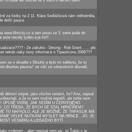
n.To bude asi složité se s vámi o něčem bavit.
nil za lístky na 2.11. Klára Sedláčková nám otěhotněla,
e delší pauza.
na www.filmcity.cz a tam pisou ze 3. serie pude do
 este necely tyden a je to!!!
tualizace???? - Ze zakulisi - Desing - Rob Grant....... pls
 newi nekdo naky novy informace o Trpasliconu 2006???
jsem se v divadle v Dlouhý a bylo mi sděleno, že to
řed dlouhou pauzou" se ruší ze zdravotních důvodů.
měl dětství stejné, jako všichni ostatní, že? Ano, napsal
 světaznalí, a že to sem možná nepatří, ale tohle sem
Í! ÚPLNĚ VIDÍM, JAK SEDÍM U ČERVENÉHO
SI: CO TŘEBA, ŽE BYCH SE STAL HRNČÍŘEM?
MĚ TO NAPADLO, ALE JE MOŽNÉ, ŽE TRPASLIK MÁ
ÁME VELKÉ NUTKÁNÍ MYSLET NA HRNCE...JO, JE
OST VESMÍRU A LIDSKÉHO BYTÍ
 taky vydesen....alen nasmal sem se.. to Ťukin > je