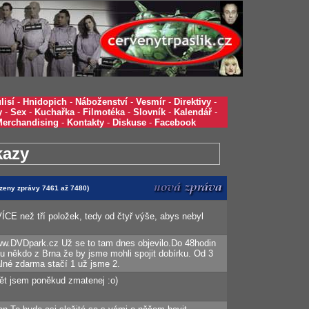
lisí
-
Hnidopich
-
Náboženství
-
Vesmír
-
Direktivy
-
y
-
Sex
-
Kuchařka
-
Filmotéka
-
Slovník
-
Kalendář
-
Merchandising
-
Kontakty
-
Diskuse
-
Facebook
kazy
azeny zprávy 7461 až 7480)
VÍCE než tří položek, tedy od čtyř výše, abys nebyl
w.DVDpark.cz Už se to tam dnes objevilo.Do 48hodin
 někdo z Brna že by jsme mohli spojit dobírku. Od 3
alné zdarma stačí 1 už jsme 2.
pět jsem poněkud zmatenej :o)