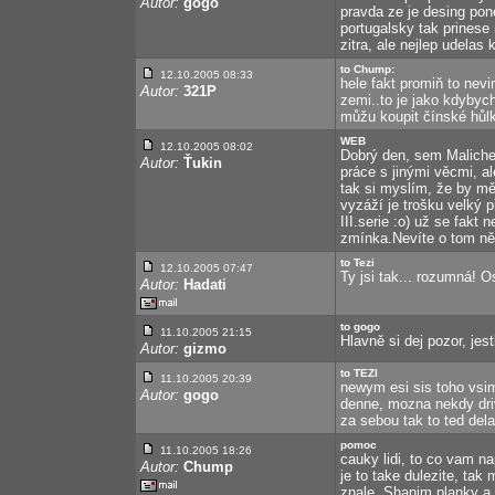
Autor:
gogo
pravda ze je desing pon
portugalsky tak prinese 
zitra, ale nejlep udelas
to Chump:
12.10.2005 08:33
hele fakt promiň to nev
Autor:
321P
zemi..to je jako kdybych
můžu koupit čínské hůl
WEB
12.10.2005 08:02
Dobrý den, sem Maliche
Autor:
Ťukin
práce s jinými věcmi, al
tak si myslím, že by mě
vyzáží je trošku velký 
III.serie :o) už se fak
zmínka.Nevíte o tom n
to Tezi
12.10.2005 07:47
Ty jsi tak... rozumná! Os
Autor:
Hadati
to gogo
11.10.2005 21:15
Hlavně si dej pozor, jes
Autor:
gizmo
to TEZI
11.10.2005 20:39
newym esi sis toho vsi
Autor:
gogo
denne, mozna nekdy driv
za sebou tak to ted dela
pomoc
11.10.2005 18:26
cauky lidi, to co vam n
Autor:
Chump
je to take dulezite, ta
znale. Shanim planky a 