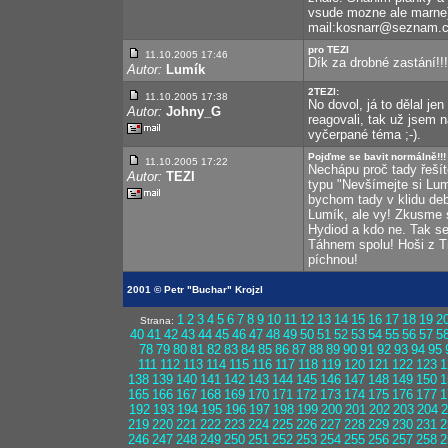
vsude mozne ale marne
mail:kosnarr@seznam.
pro TEZI
11.10.2005 17:46
Dík za drobné zastání!!!
Autor:
Lumík
2TEZI:
11.10.2005 17:38
No dovol, já to dělal je
Autor:
Johny_G
reagovali, tak už jsem na
vyčerpané téma ;-).
Pojďme se bavit normálně!!!
11.10.2005 17:22
Nechápu proč tady řešít
Autor:
TEZI
typu "Nevšímejte si Lum
bychom tady v klidu deb
Lumík, ale vy! Zkusme 
Hydiod a kdo ne. Tak se
Táhnem spolu! Hoši z Tr
píchnou!
2001 © Petr "Buchar" Krojzl
1
2
3
4
5
6
7
8
9
10
11
12
13
14
15
16
17
18
19
2
Strana:
40
41
42
43
44
45
46
47
48
49
50
51
52
53
54
55
56
57
5
78
79
80
81
82
83
84
85
86
87
88
89
90
91
92
93
94
95
111
112
113
114
115
116
117
118
119
120
121
122
123
1
138
139
140
141
142
143
144
145
146
147
148
149
150
1
165
166
167
168
169
170
171
172
173
174
175
176
177
1
192
193
194
195
196
197
198
199
200
201
202
203
204
2
219
220
221
222
223
224
225
226
227
228
229
230
231
2
246
247
248
249
250
251
252
253
254
255
256
257
258
2