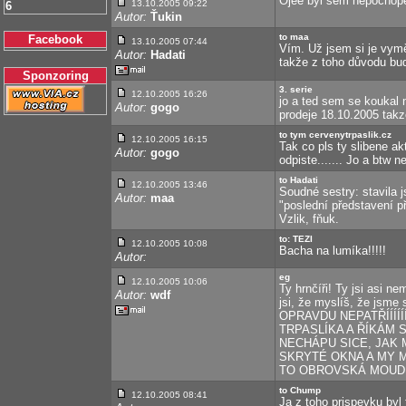
Ojéé byl sem nepochope
13.10.2005 09:22
6
Autor:
Ťukin
to maa
Facebook
13.10.2005 07:44
Vím. Už jsem si je vymě
Autor:
Hadati
takže z toho důvodu bud
Sponzoring
3. serie
12.10.2005 16:26
jo a ted sem se koukal 
Autor:
gogo
prodeje 18.10.2005 takze
to tym cervenytrpaslik.cz
12.10.2005 16:15
Tak co pls ty slibene ak
Autor:
gogo
odpiste....... Jo a btw
to Hadati
12.10.2005 13:46
Soudné sestry: stavila 
Autor:
maa
"poslední představení p
Vzlik, fňuk.
to: TEZI
12.10.2005 10:08
Bacha na lumíka!!!!!
Autor:
eg
12.10.2005 10:06
Ty hrnčíři! Ty jsi asi ne
Autor:
wdf
jsi, že myslíš, že jsme
OPRAVDU NEPATŘÍÍÍÍÍ
TRPASLÍKA A ŘÍKÁM 
NECHÁPU SICE, JAK 
SKRYTÉ OKNA A MY M
TO OBROVSKÁ MOUDR
to Chump
12.10.2005 08:41
Ja z toho prispevku byl