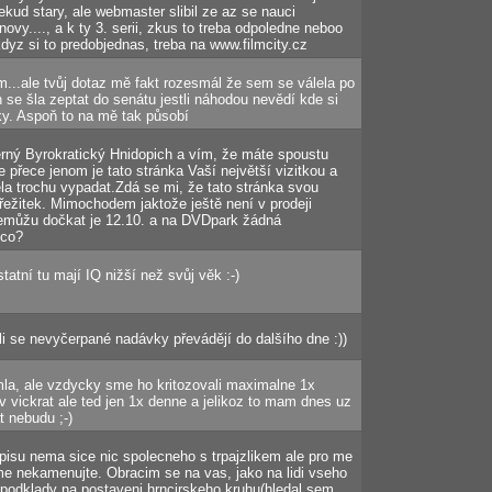
ekud stary, ale webmaster slibil ze az se nauci
novy...., a k ty 3. serii, zkus to treba odpoledne neboo
 kdyz si to predobjednas, treba na www.filmcity.cz
im...ale tvůj dotaz mě fakt rozesmál že sem se válela po
 se šla zeptat do senátu jestli náhodou nevědí kde si
ky. Aspoň to na mě tak působí
rný Byrokratický Hnidopich a vím, že máte spoustu
e přece jenom je tato stránka Vaší největší vizitkou a
la trochu vypadat.Zdá se mi, že tato stránka svou
přežitek. Mimochodem jaktože ještě není v prodeji
t nemůžu dočkat je 12.10. a na DVDpark žádná
ěco?
tatní tu mají IQ nižší než svůj věk :-)
tli se nevyčerpané nadávky převádějí do dalšího dne :))
mla, ale vzdycky sme ho kritozovali maximalne 1x
 vickrat ale ted jen 1x denne a jelikoz to mam dnes uz
t nebudu ;-)
apisu nema sice nic spolecneho s trpajzlikem ale pro me
k me nekamenujte. Obracim se na vas, jako na lidi vseho
podklady na postaveni hrncirskeho kruhu(hledal sem