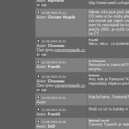
Autor:
kajmanm
http://www.sweb.cz/kaj
Někdo níže psal proč d
22.08.2003 20:12
CD nebo si ho může přeci
Autor:
Cloister Hlupák
má mozek jak zaječí va
sem ho nescháněl ke kou
prachy (500,- je vyšší c
na ČT...
Frantík
22.08.2003 20:12
Něco, něco...co konkré
Autor:
Clouseau
Člen týmu
cervenytrpaslik.cz
to Clouseau
22.08.2003 19:44
Nesnažse to zakecat!!!!
Autor:
Frantík
novýho....
fantazie
22.08.2003 15:04
Ano, kde je Fantazie? K
Autor:
Clouseau
neposlal(a) nějakou pov
Člen týmu
cervenytrpaslik.cz
KdeJeSakra...Fantazie? 
22.08.2003 14:11
Autor:
říkáš co už tu každej ví
21.08.2003 19:33
Autor:
Frantíš
Nejlepší seriál
21.08.2003 10:08
Červený Trpaslík je nej
Autor:
DxD