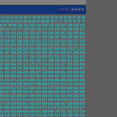
0
21
22
23
24
25
26
27
28
29
30
31
32
33
34
35
36
37
38
39
8
59
60
61
62
63
64
65
66
67
68
69
70
71
72
73
74
75
76
77
96
97
98
99
100
101
102
103
104
105
106
107
108
109
110
24
125
126
127
128
129
130
131
132
133
134
135
136
137
51
152
153
154
155
156
157
158
159
160
161
162
163
164
78
179
180
181
182
183
184
185
186
187
188
189
190
191
05
206
207
208
209
210
211
212
213
214
215
216
217
218
32
233
234
235
236
237
238
239
240
241
242
243
244
245
59
260
261
262
263
264
265
266
267
268
269
270
271
272
86
287
288
289
290
291
292
293
294
295
296
297
298
299
13
314
315
316
317
318
319
320
321
322
323
324
325
326
40
341
342
343
344
345
346
347
348
349
350
351
352
353
67
368
369
370
371
372
373
374
375
376
377
378
379
380
94
395
396
397
398
399
400
401
402
403
404
405
406
407
21
422
423
424
425
426
427
428
429
430
431
432
433
434
48
449
450
451
452
453
454
455
456
457
458
459
460
461
75
476
477
478
479
480
481
482
483
484
485
486
487
488
02
503
504
505
506
507
508
509
510
511
512
513
514
515
29
530
531
532
533
534
535
536
537
538
539
540
541
542
56
557
558
559
560
561
562
563
564
565
566
567
568
569
83
584
585
586
587
588
589
590
591
592
593
594
595
596
10
611
612
613
614
615
616
617
618
619
620
621
622
623
37
638
639
640
641
642
643
644
645
646
647
648
649
650
64
665
666
667
668
669
670
671
672
673
674
675
676
677
91
692
693
694
695
696
697
698
699
700
701
702
703
704
18
719
720
721
722
723
724
725
726
727
728
729
730
731