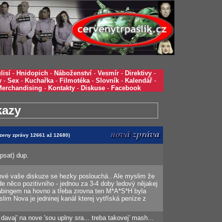
lisí
-
Hnidopich
-
Náboženství
-
Vesmír
-
Direktivy
-
y
-
Sex
-
Kuchařka
-
Filmotéka
-
Slovník
-
Kalendář
-
Merchandising
-
Kontakty
-
Diskuse
-
Facebook
kazy
razeny zprávy 12661 až 12680)
apsat) dup.
nové vaše diskuze se hezky poslouchá.. Ale myslim že
 něco pozitivního - jednou za 3-4 doby ledový nějakej
dabingem na hovno a třeba zrovna ten M*A*S*H byla
slim Nova je jedninej kanál kterej vytříská peníze z
avaj' na nove 'sou uplny sra... treba takovej' mash...