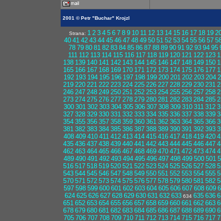
2001 © Petr "Buchar" Krojzl
1
2
3
4
5
6
7
8
9
10
11
12
13
14
15
16
17
18
19
2
Strana:
40
41
42
43
44
45
46
47
48
49
50
51
52
53
54
55
56
57
5
78
79
80
81
82
83
84
85
86
87
88
89
90
91
92
93
94
95
111
112
113
114
115
116
117
118
119
120
121
122
123
1
138
139
140
141
142
143
144
145
146
147
148
149
150
1
165
166
167
168
169
170
171
172
173
174
175
176
177
1
192
193
194
195
196
197
198
199
200
201
202
203
204
2
219
220
221
222
223
224
225
226
227
228
229
230
231
2
246
247
248
249
250
251
252
253
254
255
256
257
258
2
273
274
275
276
277
278
279
280
281
282
283
284
285
2
300
301
302
303
304
305
306
307
308
309
310
311
312
3
327
328
329
330
331
332
333
334
335
336
337
338
339
3
354
355
356
357
358
359
360
361
362
363
364
365
366
3
381
382
383
384
385
386
387
388
389
390
391
392
393
3
408
409
410
411
412
413
414
415
416
417
418
419
420
4
435
436
437
438
439
440
441
442
443
444
445
446
447
4
462
463
464
465
466
467
468
469
470
471
472
473
474
4
489
490
491
492
493
494
495
496
497
498
499
500
501
5
516
517
518
519
520
521
522
523
524
525
526
527
528
5
543
544
545
546
547
548
549
550
551
552
553
554
555
5
570
571
572
573
574
575
576
577
578
579
580
581
582
5
597
598
599
600
601
602
603
604
605
606
607
608
609
6
624
625
626
627
628
629
630
631
632
633
635
636
6
634
651
652
653
654
655
656
657
658
659
660
661
662
663
6
678
679
680
681
682
683
684
685
686
687
688
689
690
6
705
706
707
708
709
710
711
712
713
714
715
716
717
7