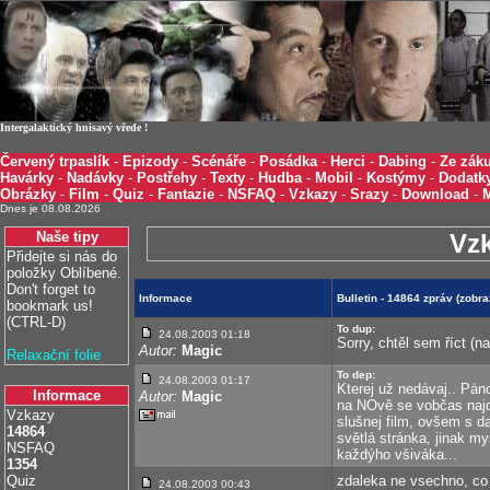
Intergalaktický hnisavý vřede !
Červený trpaslík
-
Epizody
-
Scénáře
-
Posádka
-
Herci
-
Dabing
-
Ze záku
Havárky
-
Nadávky
-
Postřehy
-
Texty
-
Hudba
-
Mobil
-
Kostýmy
-
Dodatk
Obrázky
-
Film
-
Quiz
-
Fantazie
-
NSFAQ
-
Vzkazy
-
Srazy
-
Download
-
Dnes je 08.08.2026
Naše tipy
Vz
Přidejte si nás do
položky Oblíbené.
Don't forget to
Informace
Bulletin - 14864 zpráv (zob
bookmark us!
(CTRL-D)
To dup:
24.08.2003 01:18
Sorry, chtěl sem říct (n
Autor:
Magic
Relaxační folie
To dep:
24.08.2003 01:17
Kterej už nedávaj.. Pá
Informace
Autor:
Magic
na NOvě se vobčas najde
Vzkazy
slušnej film, ovšem s 
14864
světlá stránka, jinak my
NSFAQ
každýho všiváka...
1354
Quiz
zdaleka ne vsechno, co d
24.08.2003 00:43