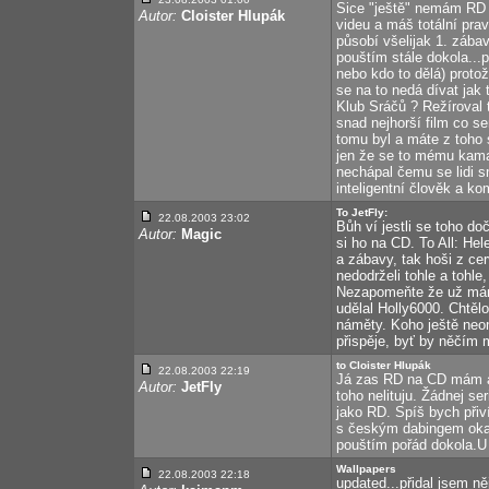
Sice "ještě" nemám RD 
Autor:
Cloister Hlupák
videu a máš totální prav
působí všelijak 1. zábav
pouštím stále dokola...
nebo kdo to dělá) proto
se na to nedá dívat jak 
Klub Sráčů ? Režíroval 
snad nejhorší film co se
tomu byl a máte z toho s
jen že se to mému kamará
nechápal čemu se lidi sm
inteligentní člověk a kom
To JetFly:
22.08.2003 23:02
Bůh ví jestli se toho do
Autor:
Magic
si ho na CD. To All: Hel
a zábavy, tak hoši z cer
nedodrželi tohle a tohl
Nezapomeňte že už mám
udělal Holly6000. Chtě
náměty. Koho ještě neo
přispěje, byť by něčím
to Cloister Hlupák
22.08.2003 22:19
Já zas RD na CD mám a 
Autor:
JetFly
toho nelituju. Žádnej s
jako RD. Spíš bych přiv
s českým dabingem okamž
pouštím pořád dokola.U j
Wallpapers
22.08.2003 22:18
updated...přidal jsem 