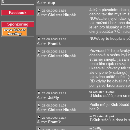
6
Autor:
dup
Jakým původním dabinge
23.08.2003 23:58
Facebook
dabing tak tim myslim ž
Autor:
Cloister Hlupák
NOVA...ten jejich dabi
tak možná i bez toho d
Sponzoring
je jen pro hlupáky a bláz
divný soutěže ? ČT ru
NOVA by to koupila s pů
23.08.2003 23:38
Autor:
Frantík
Pozvracel ? To je širok
23.08.2003 23:31
obsahově a scény byli n
Autor:
Cloister Hlupák
strašnej šmejd...já sám 
tento film nijak nevzal..
ukazovali překecy tak t
ale chybně (v dabingu) 
takového určitě neřekl 
RD kdyby ho dávali na NO
pomyslet -kruci zase s
to Cloister Hlupák
23.08.2003 23:19
U klubu sráčů jsem se 
Autor:
JetFly
Podle mě je Klub Sráčů 
23.08.2003 21:53
bez ?
Autor:
Cloister Hlupák
to Cloister Hlupák
23.08.2003 21:14
1)Klub sráčů je dost hust
Autor:
Frantík
to JetFly..
23.08.2003 01:00