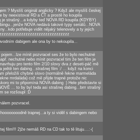
m ? Myslíš originál anglicky ? Když ale myslíš českej
e by neexistoval RD a ČT a prostě ho koupila
ng je strašný...a kdyby teď NOVA RD koupila (KDYBY)
abingu...jenže NOVA nedává takové typy seriálů...NOVA
ny...kdo potřebuje vidět nějaký telenovely a ty jejich
lezzzzzzzzzzzzzzzzzzzzzzzzzzzzzzzz
vodním dabigem ale ona by to nekoupila...
ý pojem...lze mínit pozvracel ses že to bylo nechutné
apř. nechutné nebo mínit pozvracel tim že ten film je
navrhuju pro tento film 2/10 slovy dva z deseti-páč mě
.a jeětě ten dabing...strašnej film :/ ... když na konci
am přeložili chybné slovo (normálně řekne marmeláda
řekne mrdaláda) což mě přijde trapné protože nic
(skoro mi to připomíná NOVA dabing :) Hele představte si
VĚ ... to by byl teda asi strašnej dabing...brrr strašný
em se rozšoupl :D
málem pozvracel.
hoooooooodně trapnej...a ty si viděl s dabingem nebo
ej film!!! 2)že nemáš RD na CD tak to tě lituju....:-(