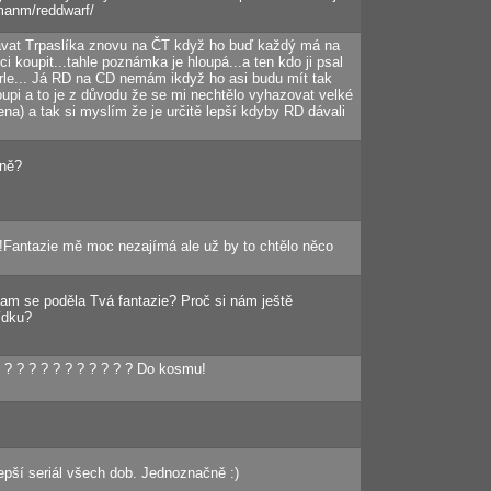
manm/reddwarf/
ávat Trpaslíka znovu na ČT když ho buď každý má na
 koupit...tahle poznámka je hloupá...a ten kdo ji psal
rle... Já RD na CD nemám ikdyž ho asi budu mít tak
pi a to je z důvodu že se mi nechtělo vyhazovat velké
ena) a tak si myslím že je určitě lepší kdyby RD dávali
tně?
!Fantazie mě moc nezajímá ale už by to chtělo něco
am se poděla Tvá fantazie? Proč si nám ještě
ídku?
? ? ? ? ? ? ? ? ? ? ? Do kosmu!
lepší seriál všech dob. Jednoznačně :)