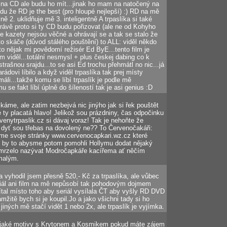
na CD ale budu ho mít...jinak ho mam na natočený na
du že RD je the best (pro hloupé nejlepší) :) RD na mě
ně 2. uklidňuje mě 3. inteligentně A trpaslíka si také
právě proto si ty CD budu pořizovat (ale ne od Kohyho
že kazety nejsou věčné a ohrávají se a tak se stalo že
to skáče (důvod stálého pouštění) to ALL: viděl někdo
to nějak mi povědomí režisér Ed ByE...tento film je
m viděl...totální nesmysl + plus českej dabing co k
trašnou srajdu...to se asi Ed trochu přehmátl no nic...já
dovi líbilo a když viděl trpaslíka tak prej místy
áli...takže komu se líbí trpaslík je podle mě
u se fakt líbí úplně do šíleností tak je asi genius :D
čkáme, ale zatim nezbejvá nic jinýho jak si řek pouštět
e ty placatá hlavo! Jelikož sou prázdniny, čas odpočinku
venytrpaslik.cz si dávaj voraz! Tak je nehoňte že
e, dyť sou třebas na dovolený ne?? To Červenočakáři:
e svoje stránky www.cervenocapkari.wz.cz které
lo by to abysme potom pomohli Hollymu dodat nějaký
mrzelo nazývat Modročapkáře kacířema ať něčím
 malým.
vyhodil jsem přesně 520,- Kč za trpaslíka, ale vůbec
eriál ani film na mě nepůsobí tak pohodovým dojmem
ítal místo toho aby seriál vysílala ČT aby vyšly RD DVD
itě bych si je koupil.Jo a jako všichni tady si ho
iných mě stačí vidět 1 nebo 2x, ale trpaslík je vyjímka.
nějaké motivy s Krytonem a Kosmikem pokud máte zájem