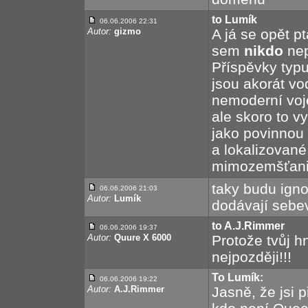
to Lumík
06.06.2006 22:31
Autor:
gizmo
A já se opět 
sem
nikdo
nep
Příspěvky typu
jsou akorát vo
nemoderní voj
ale skoro to v
jako povinnou
a lokalizovan
mimozemšťani
taky budu ign
06.06.2006 21:03
Autor:
Lumík
dodávají sebe
to A.J.Rimmer
06.06.2006 19:37
Autor:
Quure X 6000
Protože tvůj h
nejpozději!!!
To Lumík:
06.06.2006 19:22
Autor:
A.J.Rimmer
Jasně, že jsi p