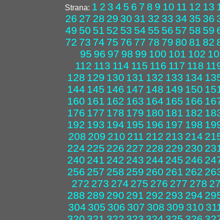
1
2
3
4
5
6
7
8
9
10
11
12
13
Strana:
26
27
28
29
30
31
32
33
34
35
36
49
50
51
52
53
54
55
56
57
58
59
72
73
74
75
76
77
78
79
80
81
82
95
96
97
98
99
100
101
102
10
112
113
114
115
116
117
118
11
128
129
130
131
132
133
134
13
144
145
146
147
148
149
150
15
160
161
162
163
164
165
166
16
176
177
178
179
180
181
182
18
192
193
194
195
196
197
198
19
208
209
210
211
212
213
214
21
224
225
226
227
228
229
230
23
240
241
242
243
244
245
246
24
256
257
258
259
260
261
262
26
272
273
274
275
276
277
278
2
288
289
290
291
292
293
294
29
304
305
306
307
308
309
310
31
320
321
322
323
324
325
326
32