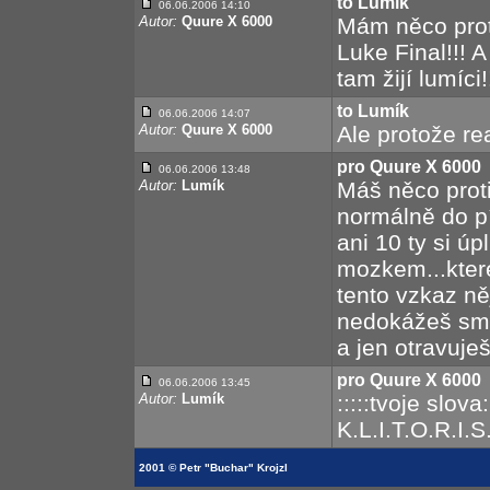
to Lumík
06.06.2006 14:10
Autor:
Quure X 6000
Mám něco proti
Luke Final!!! 
tam žijí lumíci!
to Lumík
06.06.2006 14:07
Autor:
Quure X 6000
Ale protože re
pro Quure X 6000
06.06.2006 13:48
Autor:
Lumík
Máš něco proti
normálně do píči
ani 10 ty si 
mozkem...ktere
tento vzkaz ně
nedokážeš smíř
a jen otravuješ
pro Quure X 6000
06.06.2006 13:45
Autor:
Lumík
:::::tvoje slova
K.L.I.T.O.R.I.
2001 © Petr "Buchar" Krojzl