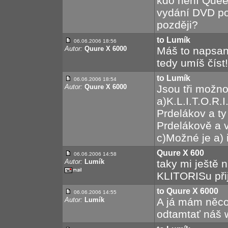
kdo není Queer
vydání DVD pos
později?
to Lumík
06.06.2006 18:56
Autor:
Quure X 6000
Máš to napsan
tedy umíš číst!
to Lumík
06.06.2006 18:54
Autor:
Quure X 6000
Jsou tři možnos
a)K.L.I.T.O.R.
Prdelákov a ty 
Prdelákově a vy
c)Možné je a) i
Quure X 600
06.06.2006 14:58
Autor:
Lumík
taky mi ještě 
KLITORISu přij
to Quure X 6000
06.06.2006 14:55
Autor:
Lumík
A já mám něco 
odtamtať náš wot