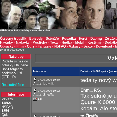
Očividné známky potřeby dostat přes držku.
Červený trpaslík
-
Epizody
-
Scénáře
-
Posádka
-
Herci
-
Dabing
-
Ze záku
Havárky
-
Nadávky
-
Postřehy
-
Texty
-
Hudba
-
Mobil
-
Kostýmy
-
Dodatk
Obrázky
-
Film
-
Quiz
-
Fantazie
-
NSFAQ
-
Vzkazy
-
Srazy
-
Download
-
Dnes je 09.08.2026
Naše tipy
Vz
Přidejte si nás do
položky Oblíbené.
Don't forget to
Informace
Bulletin - 14864 zpráv (zobr
bookmark us!
(CTRL-D)
teda ty nový w
07.06.2006 19:40
Autor:
Lumík
Relaxační folie
Ehm... P.S.
07.06.2006 19:22
Informace
Autor:
Žiraffa
Tak sukně je 
Vzkazy
Quure X 6000!
14864
NSFAQ
kecám. Ale ste
1354
Quiz
to Žiraffa
07.06.2006 19:02