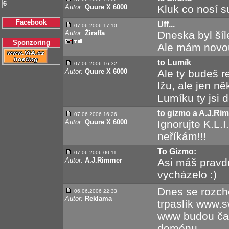
6
Autor:
Quure X 6000
Kluk co nosí su
Facebook
Uff...
07.06.2006 17:10
Autor:
Žiraffa
Dneska byl šíl
Sponzoring
Ale mám novou
to Lumík
07.06.2006 16:32
Autor:
Quure X 6000
Ale ty budeš r
lžu, ale jen n
Lumíku ty jsi de
to gizmo a A.J.Ri
07.06.2006 16:26
Autor:
Quure X 6000
Ignorujte K.L.I
neříkám!!!
To Gizmo:
07.06.2006 00:11
Autor:
A.J.Rimmer
Asi máš pravdu 
vycházelo :)
Dnes se rozch
06.06.2006 22:33
Autor:
Reklama
trpaslík www.s
www budou čas
doménu