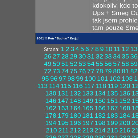
kdokoliv, kdo t
Ups + Smeg Out
tak jsem prohl
tam pouze Sme
2001 © Petr "Buchar" Krojzl
1
2
3
4
5
6
7
8
9
10
11
12
13
Strana:
26
27
28
29
30
31
32
33
34
35
36
49
50
51
52
53
54
55
56
57
58
59
72
73
74
75
76
77
78
79
80
81
82
95
96
97
98
99
100
101
102
103
1
113
114
115
116
117
118
119
120
1
130
131
132
133
134
135
136
1
146
147
148
149
150
151
152
1
162
163
164
165
166
167
168
1
178
179
180
181
182
183
184
1
194
195
196
197
198
199
200
2
210
211
212
213
214
215
216
2
226
227
228
229
230
231
232
2