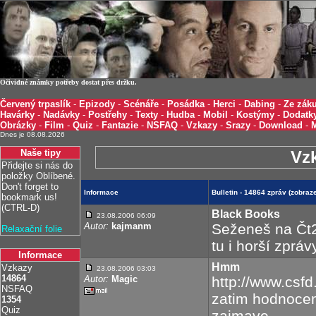
Očividné známky potřeby dostat přes držku.
Červený trpaslík
-
Epizody
-
Scénáře
-
Posádka
-
Herci
-
Dabing
-
Ze záku
Havárky
-
Nadávky
-
Postřehy
-
Texty
-
Hudba
-
Mobil
-
Kostýmy
-
Dodatk
Obrázky
-
Film
-
Quiz
-
Fantazie
-
NSFAQ
-
Vzkazy
-
Srazy
-
Download
-
Dnes je 08.08.2026
Naše tipy
Vz
Přidejte si nás do
položky Oblíbené.
Don't forget to
Informace
Bulletin - 14864 zpráv (zobra
bookmark us!
(CTRL-D)
Black Books
23.08.2006 06:09
Autor:
kajmanm
Seženeš na Čt2 
Relaxační folie
tu i horší zprávy
Informace
Hmm
Vzkazy
23.08.2006 03:03
14864
Autor:
Magic
http://www.csfd
NSFAQ
zatim hodnocen
1354
Quiz
zajmave