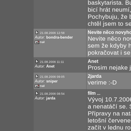
baskytarista. B
bicí hrát neumí,
Pochybuju, že 
chtěl jsem to s
Nevite něco novyho
21.08.2006 12:58
Autor:
bondra-bender
Nevite něco no
sem že kdyby h
pokračovat i se
Anet
21.08.2006 11:11
Autor:
Anet
Prosim nejake j
2jarda
21.08.2006 09:05
Autor:
sniper
verime :-D
film ...
21.08.2006 08:54
Autor:
jarda
Vývoj 10.7.200
a nenatáčí se. 
Přípravy na nat
letošní červen
začít v lednu 