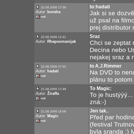
to:hadati
22.08.2006 17:59
Autor:
bondra
Jak si se dozv
už psal na fil
prej distributor
Sraz
22.08.2006 12:41
Autor:
Rhapsomanijak
Chci se zeptat
Decina nebo Us
nejakej sraz a 
to A.J.Rimmer
22.08.2006 07:52
Autor:
hadati
Na DVD to nena
plánu to poto
To Magic:
21.08.2006 17:48
Autor:
Žiraffa
To je hustýýý...
zná:-)
Jen tak..
21.08.2006 16:08
Autor:
Magic
Před par hodin
(festival Trutn
byla sranda :) 