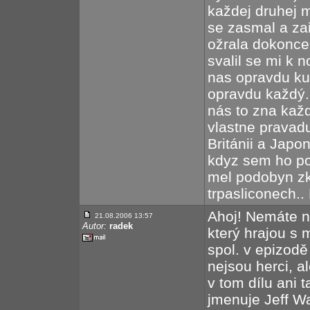
každej druhej 
se zasmal a zař
ožrala dokonce 
svalil se mi k 
nas opravdu kul
opravdu každý.
nás to zna kaž
vlastne pravadu
Británii a Japo
kdyz sem ho po
mel podobyn zk
trpasliconech.. 
Ahoj! Nemáte n
21.08.2006 13:57
Autor:
radek
který hrajou s
spol. v epizodě 
nejsou herci, al
v tom dílu ani 
jmenuje Jeff Wa