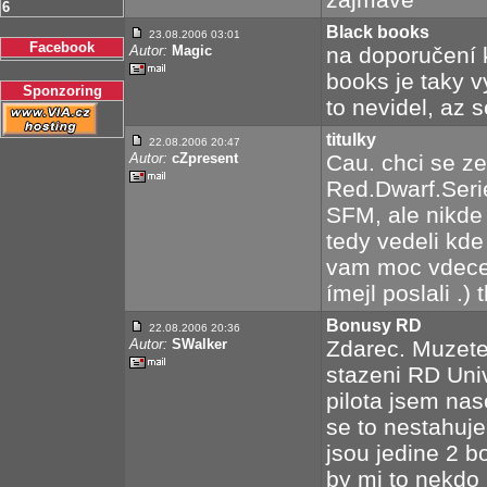
6
Black books
23.08.2006 03:01
Facebook
Autor:
Magic
na doporučení 
books je taky v
Sponzoring
to nevidel, az 
titulky
22.08.2006 20:47
Autor:
cZpresent
Cau. chci se z
Red.Dwarf.Seri
SFM, ale nikde 
tedy vedeli kde
vam moc vdece
ímejl poslali .) 
Bonusy RD
22.08.2006 20:36
Autor:
SWalker
Zdarec. Muzete 
stazeni RD Uni
pilota jsem na
se to nestahuje
jsou jedine 2 b
by mi to nekdo 