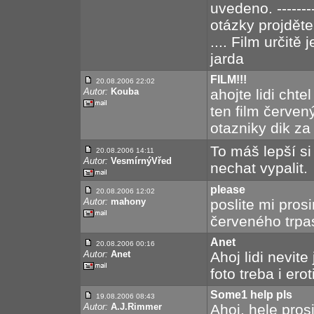
uvedeno. --------
otázky projděte
.... Film určit
jarda
FILM!!!
20.08.2006 22:02
Autor:
Kouba
ahojte lidi chte
ten film červen
otazniky dik z
To máš lepší si 
20.08.2006 14:11
Autor:
VesmírnýVřed
nechat vypalit.
please
20.08.2006 12:02
Autor:
mahony
poslite mi pros
červeného trpa
Anet
20.08.2006 00:16
Autor:
Anet
Ahoj lidi nevite
foto treba i ero
Some1 help pls
19.08.2006 08:43
Autor:
A.J.Rimmer
Ahoj, hele pros