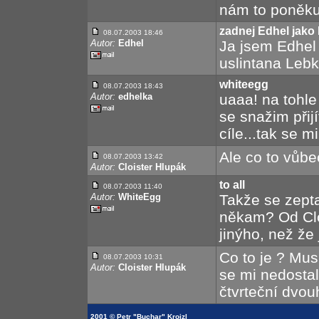
nám to poněkud
zadnej Edhel jako 
08.07.2003 18:46
Autor:
Edhel
Ja jsem Edhel
uslintana Lebk
whiteegg
08.07.2003 18:43
Autor:
edhelka
uaaa! na tohle
se snažim přijí
cíle...tak se m
Ale co to vůbe
08.07.2003 13:42
Autor:
Cloister Hlupák
to all
08.07.2003 11:40
Autor:
WhiteEgg
Takže se zepta
někam? Od Clo
jinýho, než že
Co to je ? Musí
08.07.2003 10:31
Autor:
Cloister Hlupák
se mi nedostal
čtvrteční dvou
2001 © Petr "Buchar" Krojzl