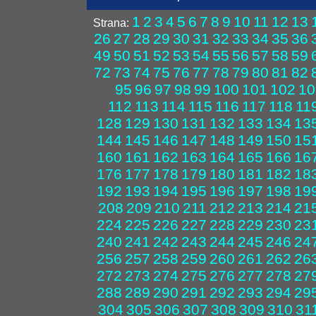
1
2
3
4
5
6
7
8
9
10
11
12
13
Strana:
26
27
28
29
30
31
32
33
34
35
36
49
50
51
52
53
54
55
56
57
58
59
72
73
74
75
76
77
78
79
80
81
82
95
96
97
98
99
100
101
102
10
112
113
114
115
116
117
118
11
128
129
130
131
132
133
134
13
144
145
146
147
148
149
150
15
160
161
162
163
164
165
166
16
176
177
178
179
180
181
182
18
192
193
194
195
196
197
198
19
208
209
210
211
212
213
214
21
224
225
226
227
228
229
230
23
240
241
242
243
244
245
246
24
256
257
258
259
260
261
262
26
272
273
274
275
276
277
278
27
288
289
290
291
292
293
294
29
304
305
306
307
308
309
310
31