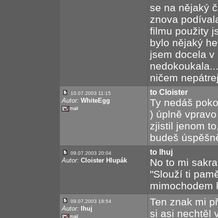
se na nějaký 
znova podívala
filmu použity j
bylo nějaký he
jsem docela v 
nedokoukala...
ničem nepátrejt
to Cloister
10.07.2003 11:15
Autor:
WhiteEgg
Ty nedáš pokoj
) úplně vpravo
zjistil jenom t
budeš úspěšně
to lhuj
09.07.2003 20:04
Autor:
Cloister Hlupák
No to mi sakra 
"Slouží ti pam
mimochodem kd
Ten znak mi při
09.07.2003 18:54
Autor:
Ihuj
si asi nechtěl