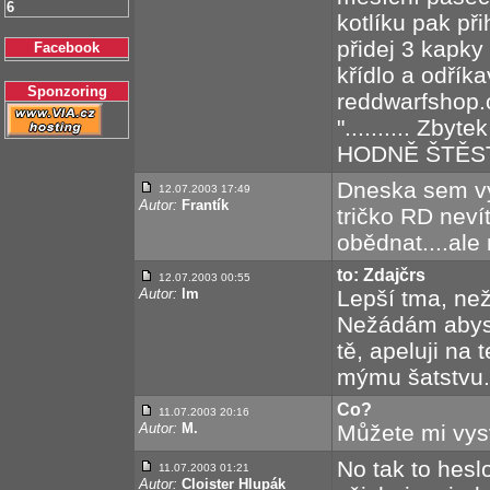
6
kotlíku pak př
přidej 3 kapky 
Facebook
křídlo a odříka
Sponzoring
reddwarfshop.
".......... Zbyt
HODNĚ ŠTĚSTÍ
Dneska sem vy
12.07.2003 17:49
Autor:
Frantík
tričko RD neví
obědnat....ale
to: Zdajčrs
12.07.2003 00:55
Autor:
lm
Lepší tma, než
Nežádám abys 
tě, apeluji na 
mýmu šatstvu.
Co?
11.07.2003 20:16
Autor:
M.
Můžete mi vysv
No tak to hesl
11.07.2003 01:21
Autor:
Cloister Hlupák