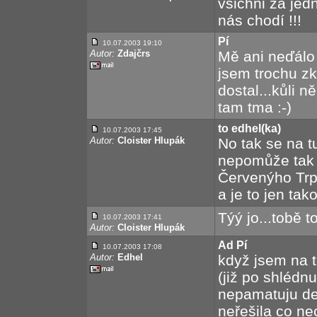
všichni za jedn
nás chodí !!!
Pí
10.07.2003 19:10
Autor:
Zdajčrs
Mě ani neďálo 
jsem trochu z
dostal...kůli 
tam tma :-)
to edhel(ka)
10.07.2003 17:45
Autor:
Cloister Hlupák
No tak se na tu
nepomůže tak 
Červenýho Trpa
a je to jen tak
Týý jo...tobě t
10.07.2003 17:41
Autor:
Cloister Hlupák
Ad Pí
10.07.2003 17:08
Autor:
Edhel
když jsem na t
(již po shlédnu
nepamatuju det
neřešila co ne