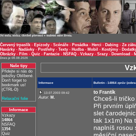
Jsi nula, nicka, chrchel plovoucí v toaletní míse života.
Červený trpaslík
-
Epizody
-
Scénáře
-
Posádka
-
Herci
-
Dabing
-
Ze záku
Havárky
-
Nadávky
-
Postřehy
-
Texty
-
Hudba
-
Mobil
-
Kostýmy
-
Dodatk
Obrázky
-
Film
-
Quiz
-
Fantazie
-
NSFAQ
-
Vzkazy
-
Srazy
-
Download
-
Dnes je 06.08.2026
Naše tipy
Vz
Přidejte si nás do
položky Oblíbené.
Don't forget to
Informace
Bulletin - 14864 zpráv (zob
bookmark us!
(CTRL-D)
to Frantík
13.07.2003 09:42
Autor:
M.
Chceš-li tričk
Relaxační folie
Při prvním úpl
Informace
slet čarodejni
Vzkazy
tak 1x1m) Na t
14864
NSFAQ
naplníš rosou
1354
Quiz
měsíční pasece