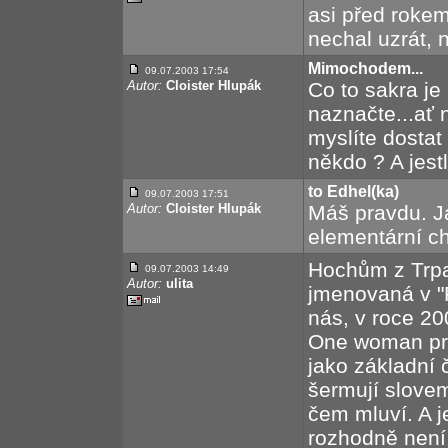
asi před roke
nechal uzrát, n
Mimochodem...
09.07.2003 17:54
Autor:
Cloister Hlupák
Co to sakra je
naznačte...ať
myslíte dostat
někdo ? A jestl
to Edhel(ka)
09.07.2003 17:51
Autor:
Cloister Hlupák
Máš pravdu. J
elementární c
Hochům z Trpas
09.07.2003 14:49
Autor:
ulita
jmenovaná v "P
nás, v roce 2
One woman pre
jako základní č
šermují slovem
čem mluví. A j
rozhodně není