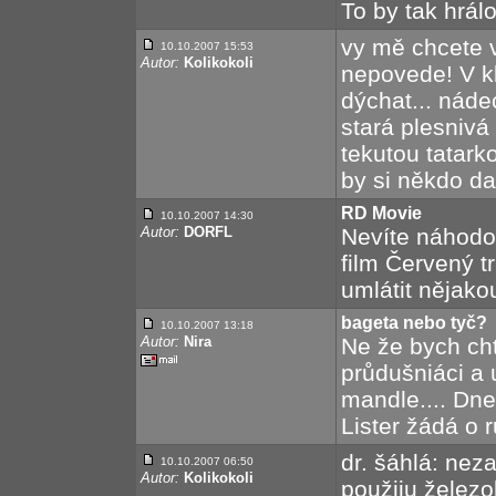
To by tak hrálo
vy mě chcete v
10.10.2007 15:53
Autor:
Kolikokoli
nepovede! V kl
dýchat... náde
stará plesniv
tekutou tatark
by si někdo da
RD Movie
10.10.2007 14:30
Autor:
DORFL
Nevíte náhodo
film Červený tr
umlátit nějako
bageta nebo tyč?
10.10.2007 13:18
Autor:
Nira
Ne že bych cht
průdušniáci a 
mandle.... Dne
Lister žádá o 
dr. šáhlá: nez
10.10.2007 06:50
Autor:
Kolikokoli
použiju železo