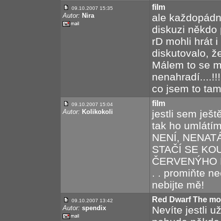
film
09.10.2007 15:35
Autor:
Nira
ale každopádně
diskuzi někdo 
rD mohli hrát 
diskutovalo, ž
Málem to se m
nenahradí....!!
co jsem to tam
film
09.10.2007 15:04
Autor:
Kolikokoli
jestli sem ješt
tak ho umlátím
NENÍ, NENATÁ
STAČÍ SE K
ČERVENÝHO R
. . promiňte n
nebijte mě!
Red Dwarf The mo
09.10.2007 13:42
Autor:
spendix
Nevíte jestli 