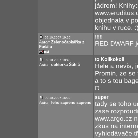
jádrem! Knihy
www.eruditus.c
objednala v po
knihu v ruce. :
!!!!!
09.10.2007 19:25
Autor:
Zelenočapkářka z
RED DWARF je p
Fušálu
to Kolikokoli
09.10.2007 18:48
Autor:
doktorka Šáhlá
Hele a nevis, j
Promin, ze se
a to s tou bag
D
super
09.10.2007 16:32
Autor:
felis sapiens sapiens
tady se toho ud
zase rozproudi
www.argo.cz n
zkus na inter
vyhledávače,t