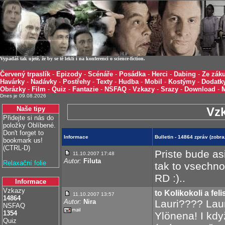
Vypadáš tak ujetě, že by se tě lekli i na konferenci o science-fiction.
Červený trpaslík
-
Epizody
-
Scénáře
-
Posádka
-
Herci
-
Dabing
-
Ze záku
Havárky
-
Nadávky
-
Postřehy
-
Texty
-
Hudba
-
Mobil
-
Kostýmy
-
Dodatk
Obrázky
-
Film
-
Quiz
-
Fantazie
-
NSFAQ
-
Vzkazy
-
Srazy
-
Download
-
Dnes je 09.08.2026
Naše tipy
Vz
Přidejte si nás do
položky Oblíbené.
Don't forget to
Informace
Bulletin - 14864 zpráv (zobr
bookmark us!
(CTRL-D)
Priste bude asi
11.10.2007 17:48
Autor:
Filuta
Relaxační folie
tak to vsechno
RD :)..
Informace
Vzkazy
to Kolikokoli a fel
11.10.2007 13:57
14864
Autor:
Nira
Lauri???? Laur
NSFAQ
1354
Ylönena! I kdy
Quiz