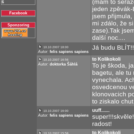
(mám to seřaze
6
jeden zpěvák-B
Facebook
jsem přijmula,
mi zdálo, že s
Sponzoring
zase).Tak jse
další noc....
Já budu BLÍT!!!!
10.10.2007 18:00
Autor:
felis sapiens sapiens
to Kolikokoli
10.10.2007 16:56
Autor:
doktorka Šáhlá
To je škoda, ja
bagetu, ale tu 
vynechala. Ach
osvedcenou vez
klonovacich po
to ziskalo chu
uuff.......
10.10.2007 16:00
Autor:
felis sapiens sapiens
super!!!skvěle
radost!
to Kolikokoli
10.10.2007 15:58