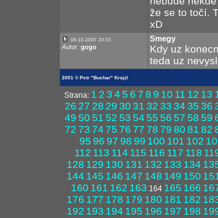
nebude někde č
že se to točí. 
xD
Smegy
08.10.2007 20:51
Autor:
gogo
Kdy uz konecn
teda uz nevysli
2001 © Petr "Buchar" Krojzl
1
2
3
4
5
6
7
8
9
10
11
12
13
Strana:
26
27
28
29
30
31
32
33
34
35
36
49
50
51
52
53
54
55
56
57
58
59
72
73
74
75
76
77
78
79
80
81
82
95
96
97
98
99
100
101
102
10
112
113
114
115
116
117
118
11
128
129
130
131
132
133
134
13
144
145
146
147
148
149
150
15
160
161
162
163
165
166
16
164
176
177
178
179
180
181
182
18
192
193
194
195
196
197
198
19