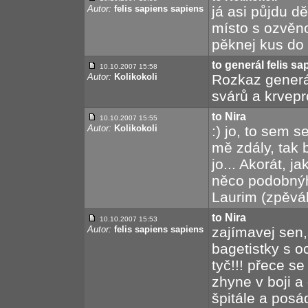
Autor:
felis sapiens sapiens
já asi půjdu d
místo s ozvěnou
pěknej kus do 
to generál felis s
10.10.2007 15:58
Autor:
Kolikokoli
Rozkaz generál
svárů a krvepr
to Nira
10.10.2007 15:55
Autor:
Kolikokoli
:) jo, to sem 
mě zdály, tak 
jo... Akorát, 
něco podobnýho
Laurim (zpěvá
to Nira
10.10.2007 15:53
Autor:
felis sapiens sapiens
zajímavej sen,
bagetistky s 
tyč!!! přece s
zhyne v boji a
špitále a pos