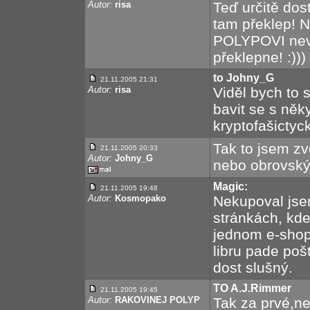
Autor:
risa
Teď určitě dos
tam překlep! N
POLYPOVI neva
překlepne! :)))
to Johny_G
21.11.2005 21:31
Autor:
risa
Viděl bych to 
bavit se s něky
kryptofašicty
Tak to jsem z
21.11.2005 20:33
Autor:
Johny_G
nebo obrovský
Magic:
21.11.2005 19:48
Autor:
Kosmopako
Nekupoval jsem
stránkách, kde 
jednom e-shopu
libru pade poš
dost slušný.
TO A.J.Rimmer
21.11.2005 19:45
Autor:
RAKOVINEJ POLYP
Tak za prvé,n