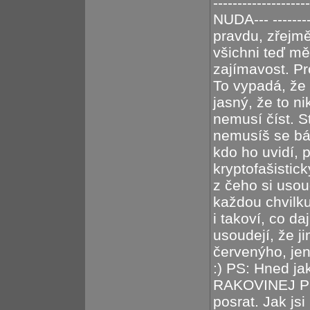
---------------
NUDA--- --------
pravdu, zřejmě
všichni teď mě
zajímavost. P
To vypadá, že s
jasný, že to n
nemusí číst. St
nemusíš se bát
kdo ho uvidí, p
kryptofašistic
z čeho si uso
každou chvilku
i takoví, co da
usoudejí, že j
červenýho, jen
:) PS: Hned jak
RAKOVINEJ POL
posrat. Jak js