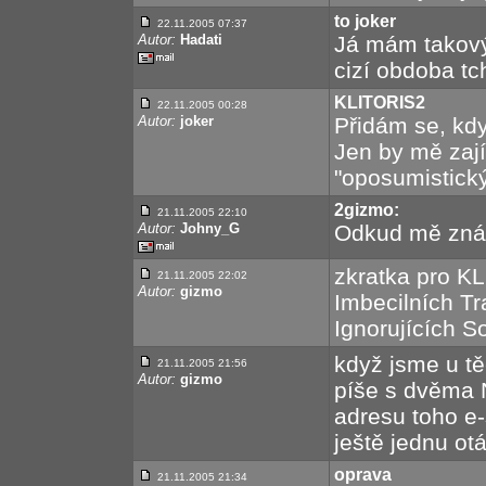
to joker
22.11.2005 07:37
Autor:
Hadati
Já mám takový
cizí obdoba tch
KLITORIS2
22.11.2005 00:28
Autor:
joker
Přidám se, kd
Jen by mě zaj
"oposumistický
2gizmo:
21.11.2005 22:10
Autor:
Johny_G
Odkud mě znáš,
zkratka pro K
21.11.2005 22:02
Autor:
gizmo
Imbecilních T
Ignorujících So
když jsme u tě
21.11.2005 21:56
Autor:
gizmo
píše s dvěma 
adresu toho e
ještě jednu otá
oprava
21.11.2005 21:34