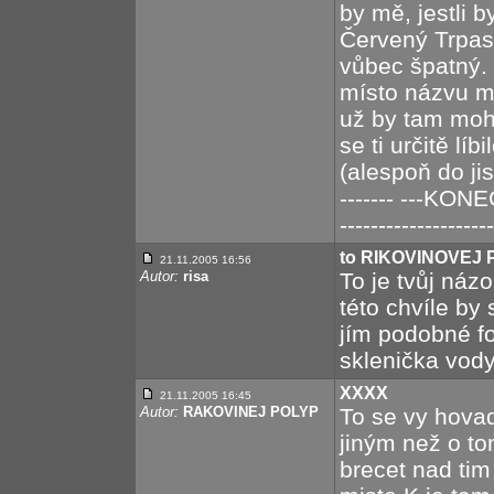
by mě, jestli b
Červený Trpasl
vůbec špatný.
místo názvu mo
už by tam moh
se ti určitě líb
(alespoň do jist
------- ---KON
--------------------
to RIKOVINOVEJ
21.11.2005 16:56
Autor:
risa
To je tvůj náz
této chvíle by 
jím podobné for
sklenička vody
XXXX
21.11.2005 16:45
Autor:
RAKOVINEJ POLYP
To se vy hova
jiným než o to
brecet nad tim 