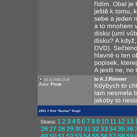
řídím. Obal je 
ještě k tomu, 
sebe a jeden ná
a to mnohem v
disku (umí vů
disku? A když,
DVD). Sečteno
hlavně o ten o
popisek, ktere
A jestli ne, no
to A.J.Rimmer
20.11.2005 23:35
Autor:
Prcek
Kdybych to cht
tam nesmela by
jakoby to nesta
2001 © Petr "Buchar" Krojzl
1
2
3
4
5
6
7
8
9
10
11
12
13
Strana:
26
27
28
29
30
31
32
33
34
35
36
49
50
51
52
53
54
55
56
57
58
59