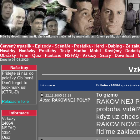
Kdo by dovolil tomu muži, této karikatuře muže, jež by nepřelstila ani čajový pytlík, aby získala post
Červený trpaslík
-
Epizody
-
Scénáře
-
Posádka
-
Herci
-
Dabing
-
Ze záku
Havárky
-
Nadávky
-
Postřehy
-
Texty
-
Hudba
-
Mobil
-
Kostýmy
-
Dodatk
Obrázky
-
Film
-
Quiz
-
Fantazie
-
NSFAQ
-
Vzkazy
-
Srazy
-
Download
-
Dnes je 08.08.2026
Naše tipy
Vz
Přidejte si nás do
položky Oblíbené.
Don't forget to
Informace
Bulletin - 14864 zpráv (zobr
bookmark us!
(CTRL-D)
To gizmo
22.11.2005 17:18
Autor:
RAKOVINEJ POLYP
RAKOVINEJ PO
Relaxační folie
proboha viděl
Informace
kdyz uz chces 
Vzkazy
RAKOVINOVEJ 
14864
NSFAQ
řídíme zakladn
1354
Quiz