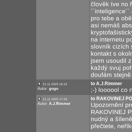
člověk tve no 
´´inteligence´
pro tebe a obě
asi nemáš abs
kryptofašistick
na internetu p
slovník cizích
kontakt s okol
jsem usoudil z
každý svuj poh
doufám stejně 
to A.J.Rimmer
21.11.2005 18:16
Autor:
gogo
;-) loooool co 
to RAKOVINEJ P
21.11.2005 17:26
Autor:
A.J.Rimmer
Upozornění pro
RAKOVINEJ POL
nudný a šíleně
přečtete, neřík