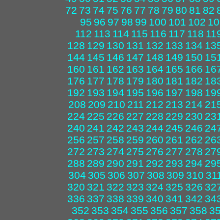
72
73
74
75
76
77
78
79
80
81
82
95
96
97
98
99
100
101
102
10
112
113
114
115
116
117
118
11
128
129
130
131
132
133
134
13
144
145
146
147
148
149
150
15
160
161
162
163
164
165
166
16
176
177
178
179
180
181
182
18
192
193
194
195
196
197
198
19
208
209
210
211
212
213
214
21
224
225
226
227
228
229
230
23
240
241
242
243
244
245
246
24
256
257
258
259
260
261
262
26
272
273
274
275
276
277
278
27
288
289
290
291
292
293
294
29
304
305
306
307
308
309
310
31
320
321
322
323
324
325
326
32
336
337
338
339
340
341
342
34
352
353
354
355
356
357
358
3