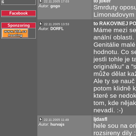
to joker
6
22.11.2005 17:03
Autor:
gogo
Smrduty oposum
Facebook
Limonadovym J
to RAKOVINEJ P
22.11.2005 13:53
Sponzoring
Autor:
DORFL
Máme mezi se
anální oblasti
Genitálie mal
hodnotu. Co se
jestli tohle je 
originálku" a 
může dělat kaž
Ale ty se nauč
potom klidně k
které se nedok
tom, kde nějak
nevadí. :-)
ljdasfl
22.11.2005 11:49
Autor:
hurvajs
hele sou na ori
rozsireny dily :