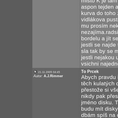
misto K je tam
aspon tejden a
kurva do toho 
vidlákova pusti
mu prosím nek
nezajíma.radsi
bordelu a jít 
jestli se najd
sla tak by se 
jestli nejakou 
vsichni najedn
To Prcek
21.11.2005 04:45
Autor:
A.J.Rimmer
Abych pravdu ř
těch kulatých
přestože si v
nikdy pak pře
jméno disku. T
budu mít disk
dbám spíš na o