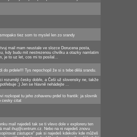
osmopako tiez som to myslel len zo srandy
dni, tvuj mail mam neustale ve slozce Dorucena posta,
su, kdy budu mit nestrezenou chvilku a otazky namlatim
je to uz let, cos mi to posilal...
 do prdele!!! Tys nepochopil že si s tebe dělá srandu.
váci rozumějí česky dobře, a Češi už slovensky ne, takže
otřebuje ;) Jen se hlavně nehádejte ...
vi rozkopat tu jeho zohavenu prdel to frantik: ja slovnik
 cesky citat
nku mail najedeš tak se ti vlevo dole v exploreru ten
má mail ihuj@centrum.cz. Nebo na ni najedeš znovu
"kopírovat zástupce" pak si najedeš kdekoliv kde můžeš