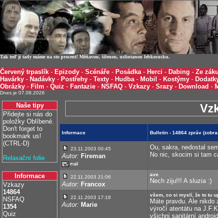
Tak teď ji tady máme na sto procent! Měňavou, šílenou, uslintanou lebkocucku.
Červený trpaslík
-
Epizody
-
Scénáře
-
Posádka
-
Herci
-
Dabing
-
Ze záku
Havárky
-
Nadávky
-
Postřehy
-
Texty
-
Hudba
-
Mobil
-
Kostýmy
-
Dodatk
Obrázky
-
Film
-
Quiz
-
Fantazie
-
NSFAQ
-
Vzkazy
-
Srazy
-
Download
-
Dnes je 07.08.2026
Naše tipy
Vz
Přidejte si nás do
položky Oblíbené.
Don't forget to
Informace
Bulletin - 14864 zpráv (zobr
bookmark us!
(CTRL-D)
Ou, sakra, nedostal sem
23.11.2003 00:45
No nic, skocim si tam c
Autor:
Fireman
Relaxační folie
ave
Informace
22.11.2003 21:06
Nech ziju!!! A sluzia :)
Autor:
Francox
Vzkazy
14864
všem, co si myslí, že to tu 
22.11.2003 17:18
NSFAQ
Máte pravdu. Ale nikdo 
Autor:
Marie
1354
výročí atentátu na J.F.K
Quiz
všichni sanitární andro