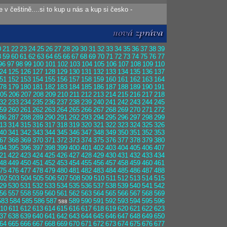
 v češtině....si to kup u nás a kup si česko -
0
21
22
23
24
25
26
27
28
29
30
31
32
33
34
35
36
37
38
39
8
59
60
61
62
63
64
65
66
67
68
69
70
71
72
73
74
75
76
77
96
97
98
99
100
101
102
103
104
105
106
107
108
109
110
24
125
126
127
128
129
130
131
132
133
134
135
136
137
51
152
153
154
155
156
157
158
159
160
161
162
163
164
78
179
180
181
182
183
184
185
186
187
188
189
190
191
05
206
207
208
209
210
211
212
213
214
215
216
217
218
32
233
234
235
236
237
238
239
240
241
242
243
244
245
59
260
261
262
263
264
265
266
267
268
269
270
271
272
86
287
288
289
290
291
292
293
294
295
296
297
298
299
13
314
315
316
317
318
319
320
321
322
323
324
325
326
40
341
342
343
344
345
346
347
348
349
350
351
352
353
67
368
369
370
371
372
373
374
375
376
377
378
379
380
94
395
396
397
398
399
400
401
402
403
404
405
406
407
21
422
423
424
425
426
427
428
429
430
431
432
433
434
48
449
450
451
452
453
454
455
456
457
458
459
460
461
75
476
477
478
479
480
481
482
483
484
485
486
487
488
02
503
504
505
506
507
508
509
510
511
512
513
514
515
29
530
531
532
533
534
535
536
537
538
539
540
541
542
56
557
558
559
560
561
562
563
564
565
566
567
568
569
583
584
585
586
587
589
590
591
592
593
594
595
596
588
10
611
612
613
614
615
616
617
618
619
620
621
622
623
37
638
639
640
641
642
643
644
645
646
647
648
649
650
64
665
666
667
668
669
670
671
672
673
674
675
676
677