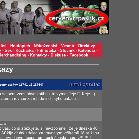
lisí
-
Hnidopich
-
Náboženství
-
Vesmír
-
Direktivy
-
y
-
Sex
-
Kuchařka
-
Filmotéka
-
Slovník
-
Kalendář
-
Merchandising
-
Kontakty
-
Diskuse
-
Facebook
kazy
azeny zprávy 11741 až 11760)
 se sem vcas abych stihnul to vyroci Jeje F. Keje :-)
asem a rovnou za roh do indickyho buface...
upadá
z vás, co si ztěžujete, si nevzpomněl, že je dneska 40.
.Ať žije druhý střelec za travnatým vrškem!!!!A ať žijou
idi s vyndaným čipem pro společenské normy!!!!!!!!!