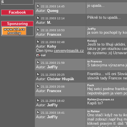
6
jo upada...
22.11.2003 14:45
Autor:
Queeg
Facebook
Pěkně to tu upadá...
22.11.2003 12:14
Autor:
M.
Sponzoring
JetFly
22.11.2003 10:53
ja som to pochopil ty k
Autor:
Francox
Kviz(y)
22.11.2003 02:48
Jestli te to Ilhuji ukli
Autor:
Kohy
takze je jen otazkou ca
Člen týmu
cervenytrpaslik.cz
do systemu ;o) Uznavam, 
to Francox
21.11.2003 21:59
S takovýma výrazama jdi
Autor:
JetFly
Frantiku... víš oni Slo
21.11.2003 20:25
slovník tady Francox nep
Autor:
Cloister Hlupák
Fuck
21.11.2003 20:06
Hej setci podme frantiko
Autor:
Francox
nepotrebujem ja viem po
Rahtor@seznam.cz
21.11.2003 18:42
Kapiš to?
Autor:
JetFly
to Rahtor
21.11.2003 18:41
Ono stačí když na tu iko
Autor:
JetFly
mail zobrazí.např lhuj 
klikneš pravým tl. dáš 