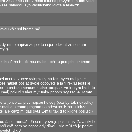
ord zmáčkneš ctrl-v nebo klikneš pravým tl. a dáš vložit
ejseš náhodou syn vesnického idiota a televizní
ravdu všichni kromě mě....
zdy mi to napise ze postu nejdr odeslat ze nemam
ty :((
yž klikneš na tu pěknou malou obálku pod jeho jménem.
l neni to vubec vylepseny na tom bych mel jeste
des muset poslat svoje odpovedi a ja ti reknu jestli je
e :)) protoze nemam zadnej program ve kterym bych to
neumel) pokud budes myt naky pripominky rad je uvitam.
slal jenze za prvy nejsou hotovy (coz by tak nevadilo)
 E-mail a nemam program na odesilani Emailu takze
(( ale kdyz mi das svuj E-mail tak ti to klidně poslu :))
oc šancí nemáš. Já sem ty svoje posílal asi 2x a nikde
poň dyž sem se naposledy díval...Ale můžeš je poslat
vědět. dik J