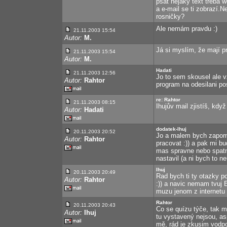
psát nějaký text třeba w
a e-mail se ti zobrazí.N
rosničky?
Ale nemám pravdu :)
21.11.2003 15:54
Autor:
M.
Já si myslím, že mají p
21.11.2003 15:54
Autor:
M.
Hadati
21.11.2003 12:56
Jo to sem skousel ale v
Autor:
Rahtor
program na odesilani pos
re: Rahtor
21.11.2003 08:15
Ihujův mail zjistíš, kd
Autor:
Hadati
dodatek-lhuj
20.11.2003 20:52
Jo a malem bych zapome
Autor:
Rahtor
pracovat :)) a pak mi bu
mas spravne nebo spatn
nastavil (a ni bych to 
lhuj
20.11.2003 20:49
Rad bych ti ty otazky po
Autor:
Rahtor
:)) a navic nemam tvuj
muzu jenom z internetu :
Rahtor
20.11.2003 20:43
Co se quízu týče, tak m
Autor:
Ihuj
tu vystavený nejsou, as
mě, rád je zkusim vodpo