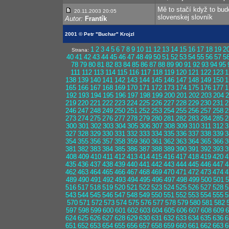
Mě to stačí když to bude
20.11.2003 20:05
slovenskej slovník
Autor:
Frantík
2001 © Petr "Buchar" Krojzl
1
2
3
4
5
6
7
8
9
10
11
12
13
14
15
16
17
18
19
2
Strana:
40
41
42
43
44
45
46
47
48
49
50
51
52
53
54
55
56
57
5
78
79
80
81
82
83
84
85
86
87
88
89
90
91
92
93
94
95
111
112
113
114
115
116
117
118
119
120
121
122
123
1
138
139
140
141
142
143
144
145
146
147
148
149
150
1
165
166
167
168
169
170
171
172
173
174
175
176
177
1
192
193
194
195
196
197
198
199
200
201
202
203
204
2
219
220
221
222
223
224
225
226
227
228
229
230
231
2
246
247
248
249
250
251
252
253
254
255
256
257
258
2
273
274
275
276
277
278
279
280
281
282
283
284
285
2
300
301
302
303
304
305
306
307
308
309
310
311
312
3
327
328
329
330
331
332
333
334
335
336
337
338
339
3
354
355
356
357
358
359
360
361
362
363
364
365
366
3
381
382
383
384
385
386
387
388
389
390
391
392
393
3
408
409
410
411
412
413
414
415
416
417
418
419
420
4
435
436
437
438
439
440
441
442
443
444
445
446
447
4
462
463
464
465
466
467
468
469
470
471
472
473
474
4
489
490
491
492
493
494
495
496
497
498
499
500
501
5
516
517
518
519
520
521
522
523
524
525
526
527
528
5
543
544
545
546
547
548
549
550
551
552
553
554
555
5
570
571
572
573
574
575
576
577
578
579
580
581
582
597
598
599
600
601
602
603
604
605
606
607
608
609
6
624
625
626
627
628
629
630
631
632
633
634
635
636
6
651
652
653
654
655
656
657
658
659
660
661
662
663
6