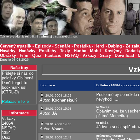
Tak to vypadá, že seš pěkně nechutnej a špinavej chlívák.
Červený trpaslík
-
Epizody
-
Scénáře
-
Posádka
-
Herci
-
Dabing
-
Ze záku
Havárky
-
Nadávky
-
Postřehy
-
Texty
-
Hudba
-
Mobil
-
Kostýmy
-
Dodatk
Obrázky
-
Film
-
Quiz
-
Fantazie
-
NSFAQ
-
Vzkazy
-
Srazy
-
Download
-
Dnes je 08.08.2026
Naše tipy
Vz
Přidejte si nás do
položky Oblíbené.
Don't forget to
Informace
Bulletin - 14864 zpráv (zobr
bookmark us!
(CTRL-D)
Podle mě by se někde ně
20.01.2008 18:21
nevyhodil.....
Autor:
Kochanska.K
Relaxační folie
to Voves
20.01.2008 15:03
Obávám se, že všechen o
Informace
Autor:
JA
přijímá Mametka).
Vzkazy
14864
to nikča
20.01.2008 14:36
Já bych si dal spíš otroz
NSFAQ
Autor:
Voves
1354
průhledný toaster
Quiz
20.01.2008 12:49
To je teda něco! Ale prav