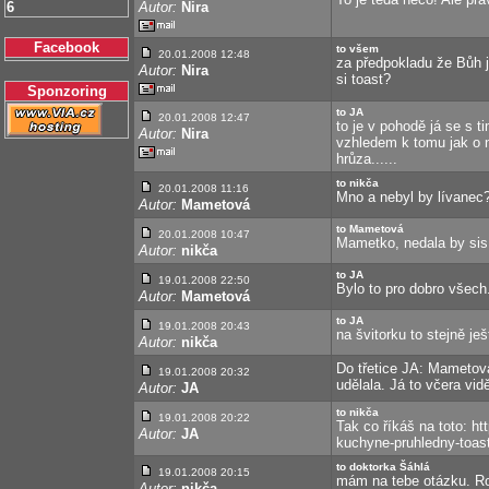
6
Autor:
Nira
Facebook
to všem
20.01.2008 12:48
za předpokladu že Bůh 
Autor:
Nira
si toast?
Sponzoring
to JA
20.01.2008 12:47
to je v pohodě já se s t
Autor:
Nira
vzhledem k tomu jak o 
hrůza......
to nikča
20.01.2008 11:16
Mno a nebyl by lívanec? 
Autor:
Mametová
to Mametová
20.01.2008 10:47
Mametko, nedala by sis
Autor:
nikča
to JA
19.01.2008 22:50
Bylo to pro dobro všech
Autor:
Mametová
to JA
19.01.2008 20:43
na švitorku to stejně je
Autor:
nikča
Do třetice JA: Mametová
19.01.2008 20:32
udělala. Já to včera vidě
Autor:
JA
to nikča
19.01.2008 20:22
Tak co říkáš na toto: h
Autor:
JA
kuchyne-pruhledny-toast
to doktorka Šáhlá
19.01.2008 20:15
mám na tebe otázku. Ro
Autor:
nikča