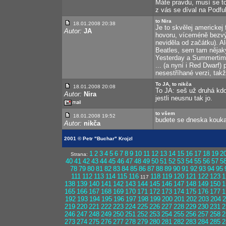
Máte pravdu, musí se to
z vás se díval na Podfu
to Nira
18.01.2008 20:38
Je to skvělej americkej 
Autor:
JA
hovoru, víceméně bezvý
neviděla od začátku). Al
Beatles, sem tam nějaký
Yesterday a Summertime
... (a nyní i Red Dwarf)
nesestříhané verzi, tak
To JA, to nikča
18.01.2008 20:08
To JA: seš už druhá kdo m
Autor:
Nira
jestli neusnu tak jo.
to všem
18.01.2008 19:52
budete se dneska koukat
Autor:
nikča
2001 © Petr "Buchar" Krojzl
1
2
3
4
5
6
7
8
9
10
11
12
13
14
15
16
17
18
19
2
Strana:
40
41
42
43
44
45
46
47
48
49
50
51
52
53
54
55
56
57
5
78
79
80
81
82
83
84
85
86
87
88
89
90
91
92
93
94
95
111
112
113
114
115
116
118
119
120
121
122
123
1
117
138
139
140
141
142
143
144
145
146
147
148
149
150
1
165
166
167
168
169
170
171
172
173
174
175
176
177
1
192
193
194
195
196
197
198
199
200
201
202
203
204
2
219
220
221
222
223
224
225
226
227
228
229
230
231
2
246
247
248
249
250
251
252
253
254
255
256
257
258
2
273
274
275
276
277
278
279
280
281
282
283
284
285
2