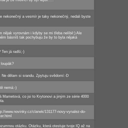
je nekonečný a vesmír je taky nekonečný, nedali byste
im nějak vyrovnám i kdyby se mi třeba nelíbil:) Ale
něm básníš tak pochybuju že by to byla nějaká
Ten já radši;-)
 loupák?
. Ne dělam si srandu. Zpytuju svědomí:-D
ště nemá:-)
 Mametová, co jsi to Krytonovi a jiným ze série 4000
la.
ttp://www.novinky.cz/clanek/131177-novy-vynalez-do-
er.html
zumnou otázku. Otázku, která otestuje tvoje IQ až na