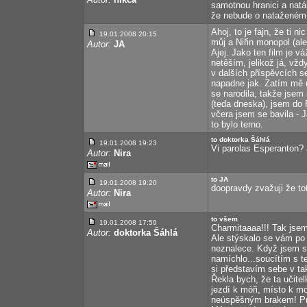
samotnou hranici a natá
že nebude o nataženém š
Ahoj, to je fajn, že ti 
19.01.2008 20:15
můj a Niřin monopol (ale
Autor:
JA
Ajej. Jako ten film je v
netěším, jelikož já, vž
v dalších příspěvcích se
napadne jak. Zatím mě na
se narodila, takže jsem 
(teda dneska), jsem do 
včera jsem se bavila -
to bylo terno.
to doktorka Šáhlá
19.01.2008 19:23
Vi parolas Esperanton? 
Autor:
Nira
to JA
19.01.2008 19:20
doopravdy zvažuji že tot
Autor:
Nira
to všem
19.01.2008 17:59
Charmitaaaa!!! Tak jsem
Autor:
doktorka Šáhlá
Ale stýskalo se vám po 
neznalece. Když jsem si 
namíchlo...soucítím s t
si představím sebe v ta
Řekla bych, že ta učitel
jezdí k móři, místo k mo
neúspěšným brakem! Pro