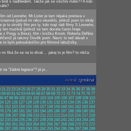
 brát s nadhledem. Takže jak se všichni máte?? A kdo
káře?
film od Leoneho. Mr.Lister je tam nějaká postava v
znamná (pokud mi něco neuniklo, jelikož jsem to nikdy
e je to skvělý film pro ty, kdo mají rádi filmy S.Leoneho,
 ten muzikál (jelikož se tam docela často hraje
 z Porgy a Bess), film i knížku Kmotr, Roberta DeNira
 přičemž já takový člověk jsem. Navíc to teď dávali v
že to bylo pokoukáníčko pro filmové labužníky.
i řiká že se na to díval.... jakej to je film? to nikča:
 na "žádná legrace"? já jo...
0
21
22
23
24
25
26
27
28
29
30
31
32
33
34
35
36
37
38
39
8
59
60
61
62
63
64
65
66
67
68
69
70
71
72
73
74
75
76
77
96
97
98
99
100
101
102
103
104
105
106
107
108
109
110
24
125
126
127
128
129
130
131
132
133
134
135
136
137
51
152
153
154
155
156
157
158
159
160
161
162
163
164
78
179
180
181
182
183
184
185
186
187
188
189
190
191
05
206
207
208
209
210
211
212
213
214
215
216
217
218
32
233
234
235
236
237
238
239
240
241
242
243
244
245
59
260
261
262
263
264
265
266
267
268
269
270
271
272
86
287
288
289
290
291
292
293
294
295
296
297
298
299