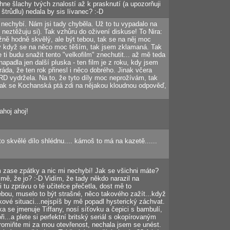
hne šlachy tvých znalostí až k prasknutí (a upozorňuji
trůdlu) nedala by sis lívanec? :-D
nic nechybí. Nám jsi tady chyběla. Už to tu vypadalo na
 neztěžuju si). Tak vzhůru do oživení diskuse! To Nira:
ážně hodně skvělý, ale být tebou, tak se na něj moc
dy když se na něco moc těším, tak jsem zklamaná. Tak
 ti budu snažit tento "velkofilm" znechutit... až mě teda
padla jen další pluska - ten film je z roku, kdy jsem
ráda, že ten rok přinesl i něco dobrého. Jinak včera
RD vydržela. Na to, že tyto díly moc neprožívám, tak
 Jak se Kochanská ptá zdi na nějakou kloudnou odpověď,
ahoj ahoj!
o skvělé dílo shlédnu.... kámoš to má na kazetě......
 zase zpátky a nic mi nechybí! Jak se všichni máte?
mě, že jo? :-D Vidím, že tady někdo narazil na
tu zprávu o té učitelce přečetla, dost mě to
ebou, muselo to být strašné, něco takového zažít...když
kové situaci...nejspíš by mě popadl hysterický záchvat.
ka se jmenuje Tiffany, nosí síťovku a čepici s bambulí,
ři...a plete si perfektní britský seriál s okopírovaným
miňte mi za mou otevřenost, nechala jsem se unést.