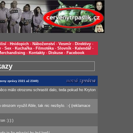
lisí
-
Hnidopich
-
Náboženství
-
Vesmír
-
Direktivy
-
y
-
Sex
-
Kuchařka
-
Filmotéka
-
Slovník
-
Kalendář
-
Merchandising
-
Kontakty
-
Diskuse
-
Facebook
kazy
azeny zprávy 2321 až 2340)
co málo otrozonu schrastit dalo, teda pokud ho Kryton
trozom využil Able, tak nic nezbylo. :-( (reklamace
on :):):)
da je že mluvící by byl lepší.....