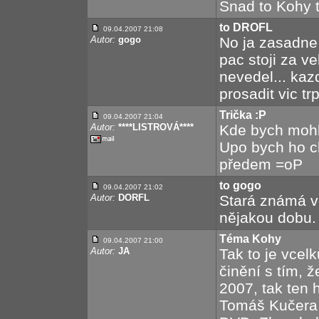
Snad to Kohy t
to DROFL
09.04.2007 21:08
Autor:
gogo
No ja zasadne
pac stoji za v
nevedel... kaz
prosadit vic trp
Trička :P
09.04.2007 21:04
Autor:
****LISTROVÁ****
Kde bych mohl
Upo bych ho c
předem =oP
to gogo
09.04.2007 21:02
Autor:
DORFL
Stará známá vě
nějakou dobu. 
Téma Kohy
09.04.2007 21:00
Autor:
JA
Tak to je vcelk
činění s tím, 
2007, tak ten 
Tomáš Kučera s