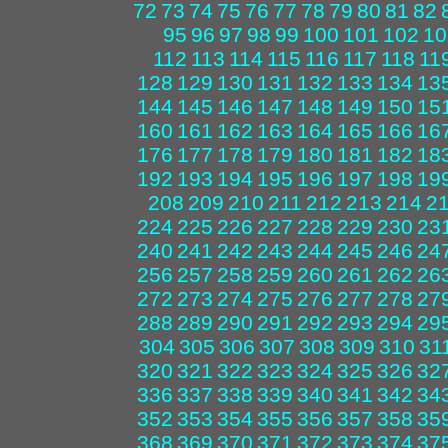
72
73
74
75
76
77
78
79
80
81
82
95
96
97
98
99
100
101
102
10
112
113
114
115
116
117
118
11
128
129
130
131
132
133
134
13
144
145
146
147
148
149
150
15
160
161
162
163
164
165
166
16
176
177
178
179
180
181
182
18
192
193
194
195
196
197
198
19
208
209
210
211
212
213
214
2
224
225
226
227
228
229
230
23
240
241
242
243
244
245
246
24
256
257
258
259
260
261
262
26
272
273
274
275
276
277
278
27
288
289
290
291
292
293
294
29
304
305
306
307
308
309
310
31
320
321
322
323
324
325
326
32
336
337
338
339
340
341
342
34
352
353
354
355
356
357
358
35
368
369
370
371
372
373
374
37