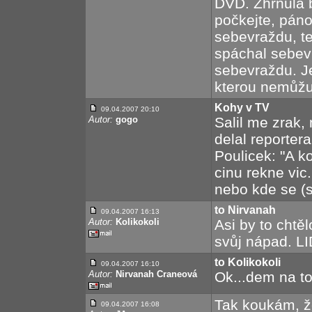
DVD. Zhrnula 
počkejte, pán
sebevraždu, t
spáchal sebev
sebevraždu. Je
kterou nemůžu
Kohy v TV
09.04.2007 20:10
Autor:
gogo
Salil me zrak,
delal reporter
Poulicek: "A 
cinu rekne vic.
nebo kde se (
to Nirvanah
09.04.2007 16:13
Autor:
Kolikokoli
Asi by to chtě
svůj nápad. LI
to Kolikokoli
09.04.2007 16:10
Autor:
Nirvanah Craneová
Ok...dem na to
Tak koukám, ž
09.04.2007 16:08