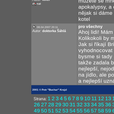
můžete se mně
apokalypsy, a 
nějak si dáme 
kotel
pro všechny
08.04.2007 20:11
Autor:
doktorka Šáhlá
Ahoj lidi! Mám 
Kolikokoli by 
Jak si říkají B
vyhodnocovat 
bysme si tady 
takže zadala b
nejlepší, nejo
na jídlo, ale 
a nejlepší uz
2001 © Petr "Buchar" Krojzl
1
2
3
4
5
6
7
8
9
10
11
12
13
Strana:
26
27
28
29
30
31
32
33
34
35
36
49
50
51
52
53
54
55
56
57
58
59