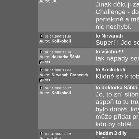
Autor:
JA
Jinak děkuji z
Challenge - do
perfektně a mě
nic nechybí.
to Nirvanah
09.04.2007 13:20
Autor:
Kolikokoli
Super!!! Jde se
to všichni!!!
09.04.2007 13:16
Autor:
doktorka Šáhlá
tak nápady sem
to Kolikokoli
09.04.2007 12:04
Autor:
Nirvanah Craneová
Klidně se k to
to doktorka Šáhlá
09.04.2007 08:17
Autor:
Kolikokoli
Jo, to zní sli
aspoň to tu tr
bylo dobré, k
může přidat p
kdo by chtěl.
hledám 3 díly
09.04.2007 00:29
Autor:
kotel