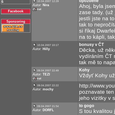
opožděně
6
10.04.2007 12:29
Autor:
Nira
Ahoj, byla jse
Facebook
zase tady. (už
jestli jste na
Sponzoring
tak to nepročít
si říkaj Dwarfeř
na to kápli, tak
bonusy v ČT
10.04.2007 10:17
Autor:
Hilly
Děcka, už něk
vydíráním ČT 
tak mě to napad
Kohy
09.04.2007 22:49
Autor:
TEZI
Vždyť Kohy už 
http://www.y
09.04.2007 22:22
Autor:
mochy
poznavate ten 
jeho vizitky v 
to gogo
09.04.2007 21:54
Autor:
DORFL
S tou kvalitou